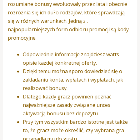
rozumiane bonusy ewoluowały przez lata i obecnie
rozróżnia się ich du?o rodzajów, które sprawdzają
się w różnych warunkach. Jedną z .
najpopularniejszych form odbioru promocji są kody
promocyjne.
Odpowiednie informacje znajdziesz watts
opisie każdej konkretnej oferty.
Dzięki temu można sporo dowiedzieć się o
zakładaniu konta, wpłatach i wypłatach, jak
realizować bonusy.
Dlatego każdy gracz powinien poznać
najważniejsze zasady związane unces
aktywacją bonusu bez depozytu.
Przy tym wszystkim bardzo istotne jest także
to, że gracz może określić, czy wybrana gra
przypadła mu do gustu.