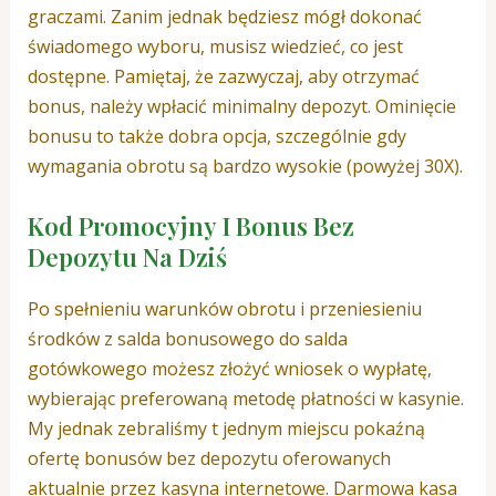
graczami. Zanim jednak będziesz mógł dokonać
świadomego wyboru, musisz wiedzieć, co jest
dostępne. Pamiętaj, że zazwyczaj, aby otrzymać
bonus, należy wpłacić minimalny depozyt. Ominięcie
bonusu to także dobra opcja, szczególnie gdy
wymagania obrotu są bardzo wysokie (powyżej 30X).
Kod Promocуjnу I Bonus Bеz
Dеpozуtu Nа Dziś
Po spełnieniu warunków obrotu i przeniesieniu
środków z salda bonusowego do salda
gotówkowego możesz złożyć wniosek o wypłatę,
wybierając preferowaną metodę płatności w kasynie.
My jednak zebraliśmy t jednym miejscu pokaźną
ofertę bonusów bez depozytu oferowanych
aktualnie przez kasyna internetowe. Darmowa kasa