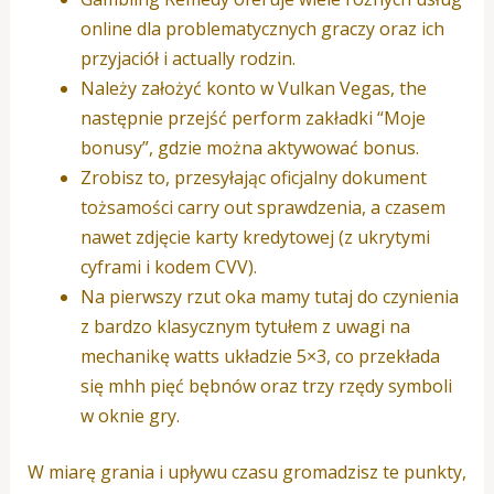
online dla problematycznych graczy oraz ich
przyjaciół i actually rodzin.
Należy założyć konto w Vulkan Vegas, the
następnie przejść perform zakładki “Moje
bonusy”, gdzie można aktywować bonus.
Zrobisz to, przesyłając oficjalny dokument
tożsamości carry out sprawdzenia, a czasem
nawet zdjęcie karty kredytowej (z ukrytymi
cyframi i kodem CVV).
Na pierwszy rzut oka mamy tutaj do czynienia
z bardzo klasycznym tytułem z uwagi na
mechanikę watts układzie 5×3, co przekłada
się mhh pięć bębnów oraz trzy rzędy symboli
w oknie gry.
W miarę grania i upływu czasu gromadzisz te punkty,