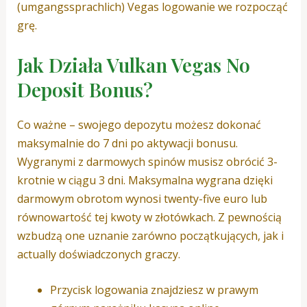
(umgangssprachlich) Vegas logowanie we rozpocząć
grę.
Jak Działa Vulkan Vegas No
Deposit Bonus?
Co ważne – swojego depozytu możesz dokonać
maksymalnie do 7 dni po aktywacji bonusu.
Wygranymi z darmowych spinów musisz obrócić 3-
krotnie w ciągu 3 dni. Maksymalna wygrana dzięki
darmowym obrotom wynosi twenty-five euro lub
równowartość tej kwoty w złotówkach. Z pewnością
wzbudzą one uznanie zarówno początkujących, jak i
actually doświadczonych graczy.
Przycisk logowania znajdziesz w prawym