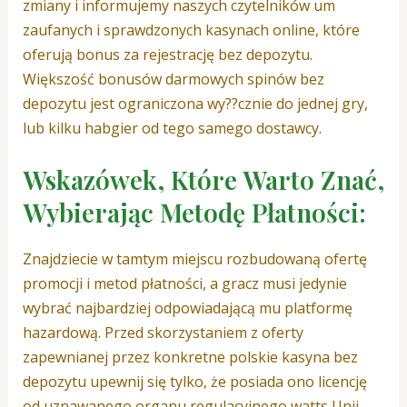
zmiany i informujemy naszych czytelników um
zaufanych i sprawdzonych kasynach online, które
oferują bonus za rejestrację bez depozytu.
Większość bonusów darmowych spinów bez
depozytu jest ograniczona wy??cznie do jednej gry,
lub kilku habgier od tego samego dostawcy.
Wskazówek, Które Warto Znać,
Wybierając Metodę Płatności:
Znajdziecie w tamtym miejscu rozbudowaną ofertę
promocji i metod płatności, a gracz musi jedynie
wybrać najbardziej odpowiadającą mu platformę
hazardową. Przed skorzystaniem z oferty
zapewnianej przez konkretne polskie kasyna bez
depozytu upewnij się tylko, że posiada ono licencję
od uznawanego organu regulacyjnego watts Unii