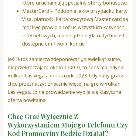
które uruchamiają specjalne oferty bonusowe.
MasterCard – Podobnie jak w przypadku karty
Visa, płatności kartą kredytową Master card są
możliwe prawie all of us wszystkich kasynach
internetowych, a pieniądze będą natychmiast
dostępne em Twoim koncie.
Jeśli ktoś zamierza zdeponować „niewielką” sumę,
nieprzekraczającą około 1300 zł, to sens ma jedynie
Vulkan Las vegas bonus code 2023. Gdy dany gracz
chce przeznaczyć znacznie więcej na grę w Vulkan
Las vegas, to na prowadzenie wybija się klasyczna
oferta powitalna.
Chcę Grać Wyłącznie Z
Wykorzystaniem Mojego Telefonu Czy
Kod Promocyjny Będzie Działał?