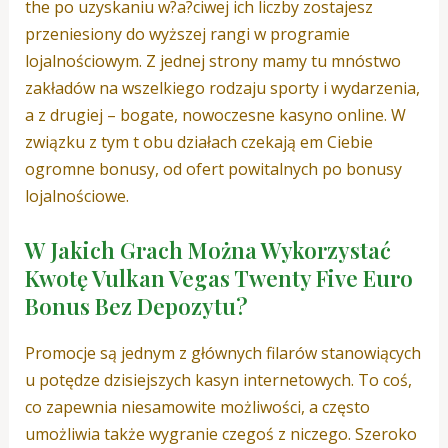
the po uzyskaniu w?a?ciwej ich liczby zostajesz
przeniesiony do wyższej rangi w programie
lojalnościowym. Z jednej strony mamy tu mnóstwo
zakładów na wszelkiego rodzaju sporty i wydarzenia,
a z drugiej – bogate, nowoczesne kasyno online. W
związku z tym t obu działach czekają em Ciebie
ogromne bonusy, od ofert powitalnych po bonusy
lojalnościowe.
W Jakich Grach Można Wykorzystać
Kwotę Vulkan Vegas Twenty Five Euro
Bonus Bez Depozytu?
Promocje są jednym z głównych filarów stanowiących
u potędze dzisiejszych kasyn internetowych. To coś,
co zapewnia niesamowite możliwości, a często
umożliwia także wygranie czegoś z niczego. Szeroko