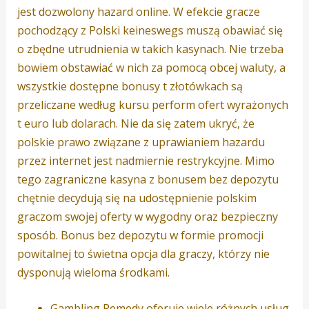
jest dozwolony hazard online. W efekcie gracze
pochodzący z Polski keineswegs muszą obawiać się
o zbędne utrudnienia w takich kasynach. Nie trzeba
bowiem obstawiać w nich za pomocą obcej waluty, a
wszystkie dostępne bonusy t złotówkach są
przeliczane według kursu perform ofert wyrażonych
t euro lub dolarach. Nie da się zatem ukryć, że
polskie prawo związane z uprawianiem hazardu
przez internet jest nadmiernie restrykcyjne. Mimo
tego zagraniczne kasyna z bonusem bez depozytu
chętnie decydują się na udostępnienie polskim
graczom swojej oferty w wygodny oraz bezpieczny
sposób. Bonus bez depozytu w formie promocji
powitalnej to świetna opcja dla graczy, którzy nie
dysponują wieloma środkami.
Gambling Remedy oferuje wiele różnych usług