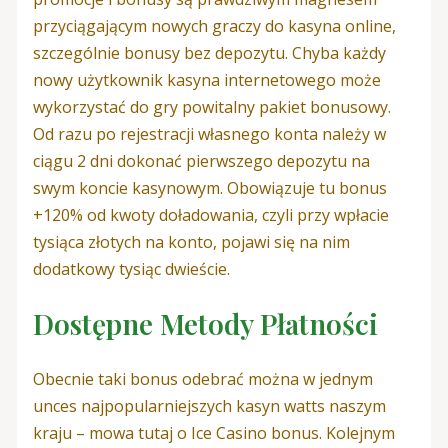
przyciągającym nowych graczy do kasyna online,
szczególnie bonusy bez depozytu. Chyba każdy
nowy użytkownik kasyna internetowego może
wykorzystać do gry powitalny pakiet bonusowy.
Od razu po rejestracji własnego konta należy w
ciągu 2 dni dokonać pierwszego depozytu na
swym koncie kasynowym. Obowiązuje tu bonus
+120% od kwoty doładowania, czyli przy wpłacie
tysiąca złotych na konto, pojawi się na nim
dodatkowy tysiąc dwieście.
Dostępne Metody Płatności
Obecnie taki bonus odebrać można w jednym
unces najpopularniejszych kasyn watts naszym
kraju – mowa tutaj o Ice Casino bonus. Kolejnym