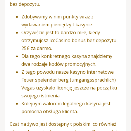
bez depozytu.
Zdobywamy w nim punkty wraz z
wydawaniem pieniędzy t kasynie.
Oczywiście jest to bardzo miłe, kiedy
otrzymujesz IceCasino bonus bez depozytu
25€ za darmo.
Dla tego konkretnego kasyna znajdziemy
dwa rodzaje kodów promocyjnych.
Z tego powodu nasze kasyno internetowe
Feuer speiender berg (umgangssprachlich)
Vegas uzyskało licencję jeszcze na początku
swojego istnienia.
Kolejnym walorem legalnego kasyna jest
pomocna obsługa klienta.
Czat na żywo jest dostępny t polskim, co również