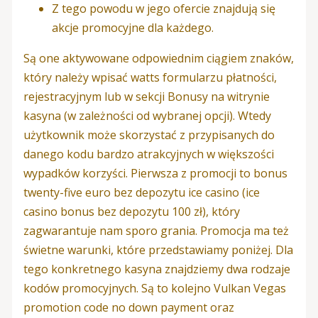
Z tego powodu w jego ofercie znajdują się
akcje promocyjne dla każdego.
Są one aktywowane odpowiednim ciągiem znaków,
który należy wpisać watts formularzu płatności,
rejestracyjnym lub w sekcji Bonusy na witrynie
kasyna (w zależności od wybranej opcji). Wtedy
użytkownik może skorzystać z przypisanych do
danego kodu bardzo atrakcyjnych w większości
wypadków korzyści. Pierwsza z promocji to bonus
twenty-five euro bez depozytu ice casino (ice
casino bonus bez depozytu 100 zł), który
zagwarantuje nam sporo grania. Promocja ma też
świetne warunki, które przedstawiamy poniżej. Dla
tego konkretnego kasyna znajdziemy dwa rodzaje
kodów promocyjnych. Są to kolejno Vulkan Vegas
promotion code no down payment oraz