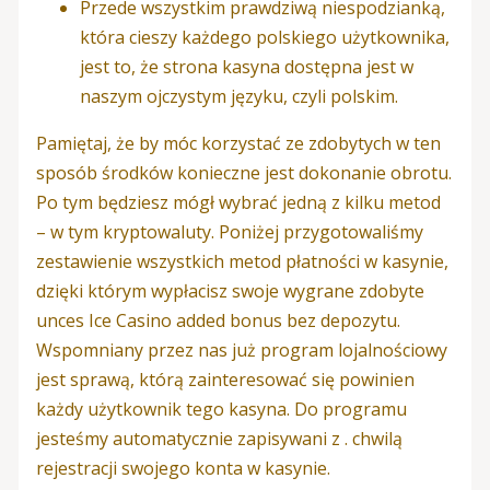
Przede wszystkim prawdziwą niespodzianką,
która cieszy każdego polskiego użytkownika,
jest to, że strona kasyna dostępna jest w
naszym ojczystym języku, czyli polskim.
Pamiętaj, że by móc korzystać ze zdobytych w ten
sposób środków konieczne jest dokonanie obrotu.
Po tym będziesz mógł wybrać jedną z kilku metod
– w tym kryptowaluty. Poniżej przygotowaliśmy
zestawienie wszystkich metod płatności w kasynie,
dzięki którym wypłacisz swoje wygrane zdobyte
unces Ice Casino added bonus bez depozytu.
Wspomniany przez nas już program lojalnościowy
jest sprawą, którą zainteresować się powinien
każdy użytkownik tego kasyna. Do programu
jesteśmy automatycznie zapisywani z . chwilą
rejestracji swojego konta w kasynie.