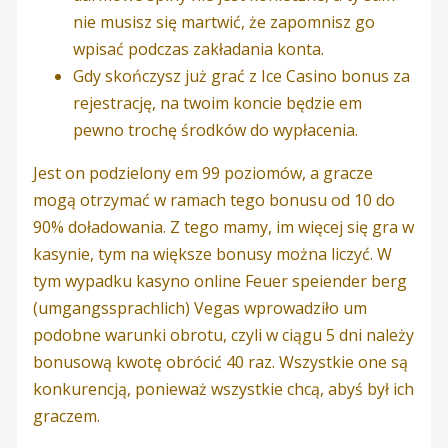
nie musisz się martwić, że zapomnisz go
wpisać podczas zakładania konta.
Gdy skończysz już grać z Ice Casino bonus za
rejestrację, na twoim koncie będzie em
pewno trochę środków do wypłacenia.
Jest on podzielony em 99 poziomów, a gracze
mogą otrzymać w ramach tego bonusu od 10 do
90% doładowania. Z tego mamy, im więcej się gra w
kasynie, tym na większe bonusy można liczyć. W
tym wypadku kasyno online Feuer speiender berg
(umgangssprachlich) Vegas wprowadziło um
podobne warunki obrotu, czyli w ciągu 5 dni należy
bonusową kwotę obrócić 40 raz. Wszystkie one są
konkurencją, ponieważ wszystkie chcą, abyś był ich
graczem.