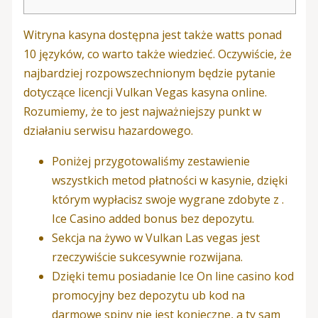
Witryna kasyna dostępna jest także watts ponad
10 języków, co warto także wiedzieć. Oczywiście, że
najbardziej rozpowszechnionym będzie pytanie
dotyczące licencji Vulkan Vegas kasyna online.
Rozumiemy, że to jest najważniejszy punkt w
działaniu serwisu hazardowego.
Poniżej przygotowaliśmy zestawienie
wszystkich metod płatności w kasynie, dzięki
którym wypłacisz swoje wygrane zdobyte z .
Ice Casino added bonus bez depozytu.
Sekcja na żywo w Vulkan Las vegas jest
rzeczywiście sukcesywnie rozwijana.
Dzięki temu posiadanie Ice On line casino kod
promocyjny bez depozytu ub kod na
darmowe spiny nie jest konieczne, a ty sam