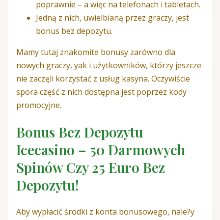
poprawnie – a więc na telefonach i tabletach.
Jedną z nich, uwielbianą przez graczy, jest
bonus bez depozytu.
Mamy tutaj znakomite bonusy zarówno dla
nowych graczy, yak i użytkowników, którzy jeszcze
nie zaczęli korzystać z usług kasyna. Oczywiście
spora część z nich dostępna jest poprzez kody
promocyjne.
Bonus Bez Depozytu
Icecasino – 50 Darmowych
Spinów Czy 25 Euro Bez
Depozytu!
Aby wypłacić środki z konta bonusowego, nale?y