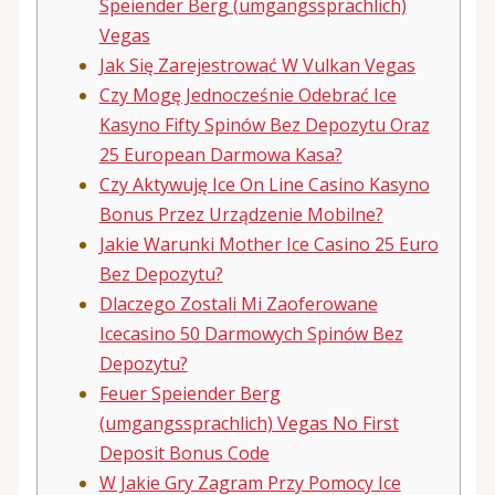
Speiender Berg (umgangssprachlich)
Vegas
Jak Się Zarejestrować W Vulkan Vegas
Czy Mogę Jednocześnie Odebrać Ice
Kasyno Fifty Spinów Bez Depozytu Oraz
25 European Darmowa Kasa?
Czy Aktywuję Ice On Line Casino Kasyno
Bonus Przez Urządzenie Mobilne?
Jakie Warunki Mother Ice Casino 25 Euro
Bez Depozytu?
Dlaczego Zostali Mi Zaoferowane
Icecasino 50 Darmowych Spinów Bez
Depozytu?
Feuer Speiender Berg
(umgangssprachlich) Vegas No First
Deposit Bonus Code
W Jakie Gry Zagram Przy Pomocy Ice