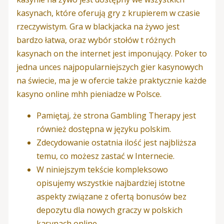
kasynach, które oferują gry z krupierem w czasie
rzeczywistym. Gra w blackjacka na żywo jest
bardzo łatwa, oraz wybór stołów t różnych
kasynach on the internet jest imponujący. Poker to
jedna unces najpopularniejszych gier kasynowych
na świecie, ma je w ofercie także praktycznie każde
kasyno online mhh pieniadze w Polsce.
Pamiętaj, że strona Gambling Therapy jest
również dostępna w języku polskim.
Zdecydowanie ostatnia ilość jest najbliższa
temu, co możesz zastać w Internecie.
W niniejszym tekście kompleksowo
opisujemy wszystkie najbardziej istotne
aspekty związane z ofertą bonusów bez
depozytu dla nowych graczy w polskich
kasynach online.