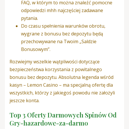
FAQ, w którym to można znaleźć pomocne
odpowiedzi mhh najczęściej zadawane
pytania.
Do czasu spełnienia warunków obrotu,
wygrane z bonusu bez depozytu będą
przechowywane na Twoim „Saldzie
Bonusowym”.
Rozwiejmy wszelkie wątpliwości dotyczące
bezpieczeństwa korzystania z powitalnego
bonusu bez depozytu. Absolutna legenda wśród
kasyn – Lemon Casino – ma specjalną ofertę dla
wszystkich, którzy z jakiegoś powodu nie założyli
jeszcze konta.
Top 3 Oferty Darmowych Spinów Od
Gry-hazardowe-za-darmo