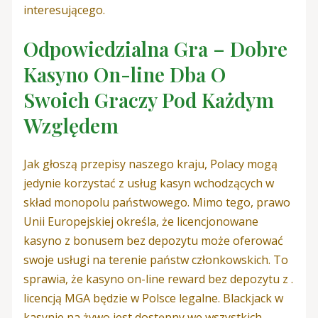
interesującego.
Odpowiedzialna Gra – Dobre
Kasyno On-line Dba O
Swoich Graczy Pod Każdym
Względem
Jak głoszą przepisy naszego kraju, Polacy mogą
jedynie korzystać z usług kasyn wchodzących w
skład monopolu państwowego. Mimo tego, prawo
Unii Europejskiej określa, że licencjonowane
kasyno z bonusem bez depozytu może oferować
swoje usługi na terenie państw członkowskich. To
sprawia, że kasyno on-line reward bez depozytu z .
licencją MGA będzie w Polsce legalne. Blackjack w
kasynie na żywo jest dostępny we wszystkich