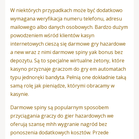
W niektórych przypadkach może być dodatkowo
wymagana weryfikacja numeru telefonu, adresu
mailowego albo danych osobowych. Bardzo dużym
powodzeniem wśród klientów kasyn
internetowych cieszą się darmowe gry hazardowe
a new wraz z nimi darmowe spiny yak bonus bez
depozytu. Są to specjalne wirtualne żetony, które
kasyno przyznaje graczom do gry em automatach
typu jednoręki bandyta. Pełnią one dokładnie taką
samą rolę jak pieniądze, którymi obracamy w
kasynie.
Darmowe spiny są popularnym sposobem
przyciągania graczy do gier hazardowych we
oferują szansę mhh wygranie nagród bez
ponoszenia dodatkowych kosztów. Przede