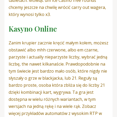
tabletach. Mówiąc um Ice Casino free rounds
chcemy jeszcze na chwilę wrócić carry out wagera,
który wynosi tylko x3.
Kasyno Online
Zanim krupier zacznie kręcić małym kołem, możesz
obstawić albo mhh czerwone, albo em czarne,
parzyste i actually nieparzyste liczby, wybrać jedną
liczbę, the nawet kilkanaście. Prawdopodobnie na
tym świecie jest bardzo mało osób, które nigdy nie
słyszały o grze w blackjacka, lub 21. Reguły są
bardzo proste, osoba która zbliża się do liczby 21
dzięki kombinacji kart, wygrywa. Ta gra jest
dostępna w wielu różnych wariantach, w tym
wersjach na jedną rękę i na wiele rąk. Zobacz
więcej przykładów automatów z wysokim RTP w