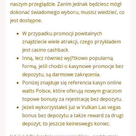
naszym przeglądzie. Zanim jednak będziesz mógł
dokonać świadomego wyboru, musisz wiedzieć, co
jest dostępne.
W przypadku promocji powitalnych
znajdziecie wiele atrakcji, czego przykładem
jest casino cashback.
Inną, lecz również wyj?tkowo popularną
formą, jeśli chodzi o kasynowe promocje bez
depozytu, są darmowe zakręcenia.
Poniżej znajduje się referencia kasyn online
watts Polsce, które oferują nowym graczom
topowe bonusy za rejestrację bez depozytu.
Jeżeli wykorzystałeś już w Vulkan Las vegas
bonus bez depozytu a także reward za drugi
depozyt, to jeszcze keineswegs koniec.