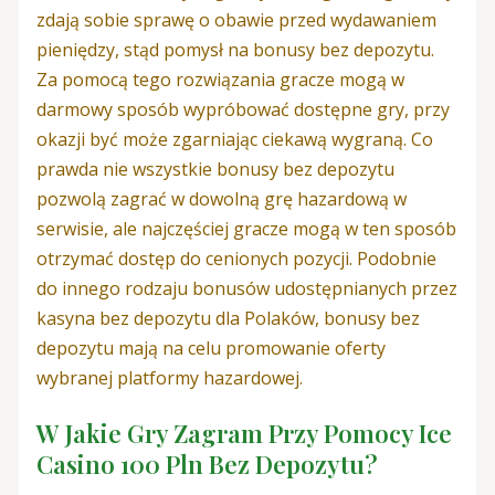
zdają sobie sprawę o obawie przed wydawaniem
pieniędzy, stąd pomysł na bonusy bez depozytu.
Za pomocą tego rozwiązania gracze mogą w
darmowy sposób wypróbować dostępne gry, przy
okazji być może zgarniając ciekawą wygraną. Co
prawda nie wszystkie bonusy bez depozytu
pozwolą zagrać w dowolną grę hazardową w
serwisie, ale najczęściej gracze mogą w ten sposób
otrzymać dostęp do cenionych pozycji. Podobnie
do innego rodzaju bonusów udostępnianych przez
kasyna bez depozytu dla Polaków, bonusy bez
depozytu mają na celu promowanie oferty
wybranej platformy hazardowej.
W Jakie Gry Zagram Przy Pomocy Ice
Casino 100 Pln Bez Depozytu?