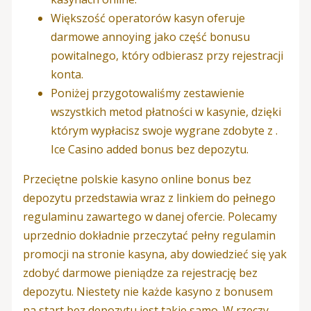
Większość operatorów kasyn oferuje
darmowe annoying jako część bonusu
powitalnego, który odbierasz przy rejestracji
konta.
Poniżej przygotowaliśmy zestawienie
wszystkich metod płatności w kasynie, dzięki
którym wypłacisz swoje wygrane zdobyte z .
Ice Casino added bonus bez depozytu.
Przeciętne polskie kasyno online bonus bez
depozytu przedstawia wraz z linkiem do pełnego
regulaminu zawartego w danej ofercie. Polecamy
uprzednio dokładnie przeczytać pełny regulamin
promocji na stronie kasyna, aby dowiedzieć się yak
zdobyć darmowe pieniądze za rejestrację bez
depozytu. Niestety nie każde kasyno z bonusem
na start bez depozytu jest takie samo. W rzeczy