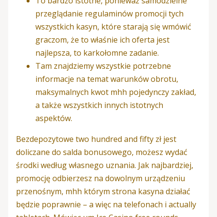
To bardzo istotne, ponieważ samodzielne
przeglądanie regulaminów promocji tych
wszystkich kasyn, które starają się wmówić
graczom, że to właśnie ich oferta jest
najlepsza, to karkołomne zadanie.
Tam znajdziemy wszystkie potrzebne
informacje na temat warunków obrotu,
maksymalnych kwot mhh pojedynczy zakład,
a także wszystkich innych istotnych
aspektów.
Bezdepozytowe two hundred and fifty zł jest
doliczane do salda bonusowego, możesz wydać
środki według własnego uznania. Jak najbardziej,
promocję odbierzesz na dowolnym urządzeniu
przenośnym, mhh którym strona kasyna działać
będzie poprawnie – a więc na telefonach i actually