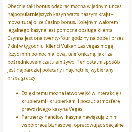
Obecnie taki bonus odebrać można w jednym unces
najpopularniejszych kasyn watts naszym kraju –
mowa tutaj o Ice Casino bonus. Kolejnym walorem
legalnego kasyna jest pomocna obsługa klienta.
Czynna jest ona twenty-four godziny na dobę i przez
7 dni w tygodniu. Klienci Vulkan Las vegas mogą
liczyć mhh pomoc mailową, telefoniczną, jak i za
pośrednictwem czatu em żywo. Ten ostatni sposób
jest najbardziej polecany i najchętniej wybierany
przez graczy.
Dzięki temu można łatwo wejść w interakcję z
krupierami i krupierkami i poczuć atmosferę
prawdziwego kasyna Vegas.
Partnerzy handlowi kasyna nawiązują z nim
współpracę biznesową, opracowując specjalne