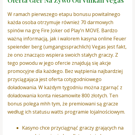
Oferta Gier Na Żywo Od Vulkan Vegas
W ramach pierwszego etapu bonusu powitalnego
każda osoba otrzymuje również 70 darmowych
spinów na grę Fire Joker od Play’n MOVE. Bardzo
ważną informacją, jak i walorem kasyna online Feuer
speiender berg (umgangssprachlich) Vegas jest fakt,
że ono znacząco wspiera swoich stałych graczy. Z
tego powodu w jego ofercie znajdują się akcje
promocyjne dla każdego. Bez wątpienia najbardziej
przyciągająca jest oferta cotygodniowego
doładowania. W każdym tygodniu można zgarnąć z
doładowania konta niesamowite 800 złotych. Ten
bonus polega mhh tym, że premiowani są gracze
według ich statusu watts programie lojalnościowym.
Kasyno chce przyciągnąć graczy grających na