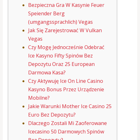
Bezpieczna Gra W Kasynie Feuer
Speiender Berg
(umgangssprachlich) Vegas
Jak Się Zarejestrować W Vulkan
Vegas
Czy Mogę Jednocześnie Odebrać
Ice Kasyno Fifty Spinów Bez
Depozytu Oraz 25 European
Darmowa Kasa?
Czy Aktywuję Ice On Line Casino
Kasyno Bonus Przez Urządzenie
Mobilne?
Jakie Warunki Mother Ice Casino 25
Euro Bez Depozytu?
Dlaczego Zostali Mi Zaoferowane
Icecasino 50 Darmowych Spinów