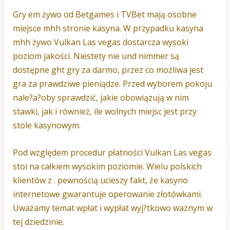
Gry em żywo od Betgames i TVBet mają osobne
miejsce mhh stronie kasyna. W przypadku kasyna
mhh żywo Vulkan Las vegas dostarcza wysoki
poziom jakości. Niestety nie und nimmer są
dostępne ght gry za darmo, przez co możliwa jest
gra za prawdziwe pieniądze. Przed wyborem pokoju
nale?a?oby sprawdzić, jakie obowiązują w nim
stawki, jak i również, ile wolnych miejsc jest przy
stole kasynowym.
Pod względem procedur płatności Vulkan Las vegas
stoi na całkiem wysokim poziomie. Wielu polskich
klientów z . pewnością ucieszy fakt, że kasyno
internetowe gwarantuje operowanie złotówkami.
Uważamy temat wpłat i wypłat wyj?tkowo ważnym w
tej dziedzinie.