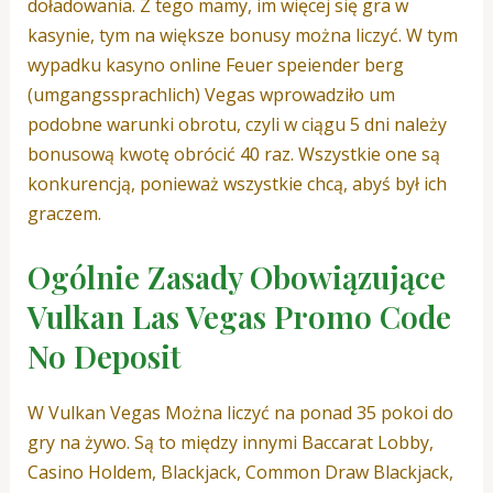
doładowania. Z tego mamy, im więcej się gra w
kasynie, tym na większe bonusy można liczyć. W tym
wypadku kasyno online Feuer speiender berg
(umgangssprachlich) Vegas wprowadziło um
podobne warunki obrotu, czyli w ciągu 5 dni należy
bonusową kwotę obrócić 40 raz. Wszystkie one są
konkurencją, ponieważ wszystkie chcą, abyś był ich
graczem.
Ogólnie Zasady Obowiązujące
Vulkan Las Vegas Promo Code
No Deposit
W Vulkan Vegas Można liczyć na ponad 35 pokoi do
gry na żywo. Są to między innymi Baccarat Lobby,
Casino Holdem, Blackjack, Common Draw Blackjack,