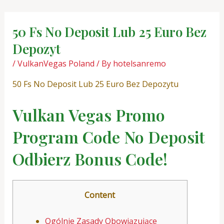
Skip
Post
to
navigation
50 Fs No Deposit Lub 25 Euro Bez
content
Depozyt
/
VulkanVegas Poland
/ By
hotelsanremo
50 Fs No Deposit Lub 25 Euro Bez Depozytu
Vulkan Vegas Promo
Program Code No Deposit
Odbierz Bonus Code!
Content
Ogólnie Zasady Obowiązujące