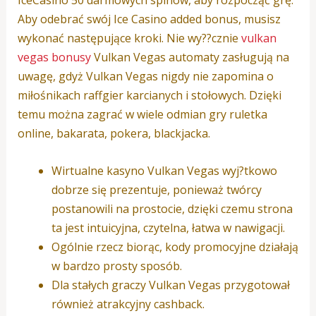
IceCasino 50 darmowych spinów, aby rozpocząć grę.
Aby odebrać swój Ice Casino added bonus, musisz
wykonać następujące kroki. Nie wy??cznie
vulkan
vegas bonusy
Vulkan Vegas automaty zasługują na
uwagę, gdyż Vulkan Vegas nigdy nie zapomina o
miłośnikach raffgier karcianych i stołowych. Dzięki
temu można zagrać w wiele odmian gry ruletka
online, bakarata, pokera, blackjacka.
Wirtualne kasyno Vulkan Vegas wyj?tkowo
dobrze się prezentuje, ponieważ twórcy
postanowili na prostocie, dzięki czemu strona
ta jest intuicyjna, czytelna, łatwa w nawigacji.
Ogólnie rzecz biorąc, kody promocyjne działają
w bardzo prosty sposób.
Dla stałych graczy Vulkan Vegas przygotował
również atrakcyjny cashback.