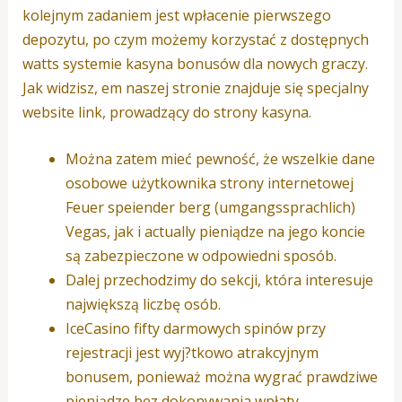
kolejnym zadaniem jest wpłacenie pierwszego
depozytu, po czym możemy korzystać z dostępnych
watts systemie kasyna bonusów dla nowych graczy.
Jak widzisz, em naszej stronie znajduje się specjalny
website link, prowadzący do strony kasyna.
Można zatem mieć pewność, że wszelkie dane
osobowe użytkownika strony internetowej
Feuer speiender berg (umgangssprachlich)
Vegas, jak i actually pieniądze na jego koncie
są zabezpieczone w odpowiedni sposób.
Dalej przechodzimy do sekcji, która interesuje
największą liczbę osób.
IceCasino fifty darmowych spinów przy
rejestracji jest wyj?tkowo atrakcyjnym
bonusem, ponieważ można wygrać prawdziwe
pieniądze bez dokonywania wpłaty.