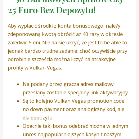
25 Euro Bez Depozytu!
Aby wypłacić środki z konta bonusowego, nale?y
zdeponowaną kwotą obrócić aż 40 razy w okresie
zaledwie 5 dni. Nie da się ukryć, że jest to be able to
jednak bardzo trudne zadanie, choć oczywiście przy
odrobinie szczęścia można liczyć na atrakcyjne
profity w Vulkan Vegas.
Na podany przez gracza adres mailowy
przesłany zostanie specjalny link aktywacyjny.
Są to kolejno Vulkan Vegas promotion code
no down payment oraz analogiczny kod, ale
dla depozytu.
Obecnie taki bonus odebrać można w jednym
unces najpopularniejszych kasyn t naszym