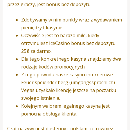
przez graczy, jest bonus bez depozytu.
Zdobywamy w nim punkty wraz z wydawaniem
pieniędzy t kasynie.
Oczywiście jest to bardzo miłe, kiedy
otrzymujesz IceCasino bonus bez depozytu
25€ za darmo.
Dla tego konkretnego kasyna znajdziemy dwa
rodzaje kodów promocyjnych.
Z tego powodu nasze kasyno internetowe
Feuer speiender berg (umgangssprachlich)
Vegas uzyskało licencję jeszcze na początku
swojego istnienia.
Kolejnym walorem legalnego kasyna jest
pomocna obsługa klienta.
Czat na żywo jest dostępny t polskim, co również