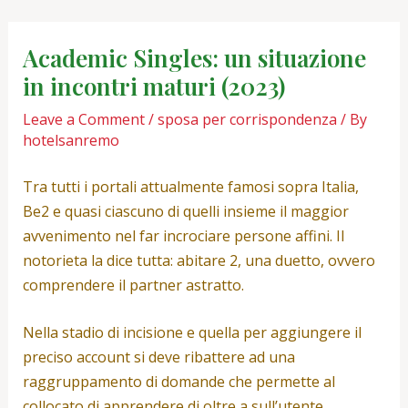
Skip
Post
to
navigation
Academic Singles: un situazione
content
in incontri maturi (2023)
Leave a Comment
/
sposa per corrispondenza
/ By
hotelsanremo
Tra tutti i portali attualmente famosi sopra Italia,
Be2 e quasi ciascuno di quelli insieme il maggior
avvenimento nel far incrociare persone affini. Il
notorieta la dice tutta: abitare 2, una duetto, ovvero
comprendere il partner astratto.
Nella stadio di incisione e quella per aggiungere il
preciso account si deve ribattere ad una
raggruppamento di domande che permette al
collocato di apprendere di oltre a sull’utente.