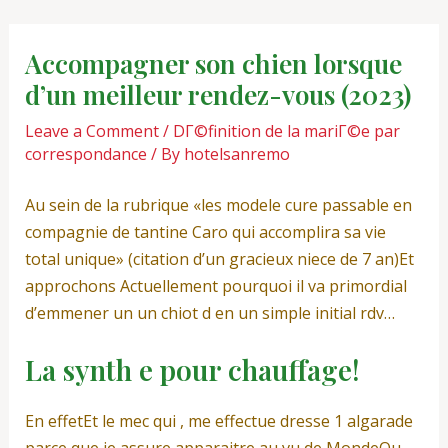
Skip
Post
to
navigation
Accompagner son chien lorsque
content
d’un meilleur rendez-vous (2023)
Leave a Comment
/
DГ©finition de la mariГ©e par
correspondance
/ By
hotelsanremo
Au sein de la rubrique «les modele cure passable en
compagnie de tantine Caro qui accomplira sa vie
total unique» (citation d’un gracieux niece de 7 an)Et
approchons Actuellement pourquoi il va primordial
d’emmener un un chiot d en un simple initial rdv…
La synth e pour chauffage!
En effetEt le mec qui , me effectue dresse 1 algarade