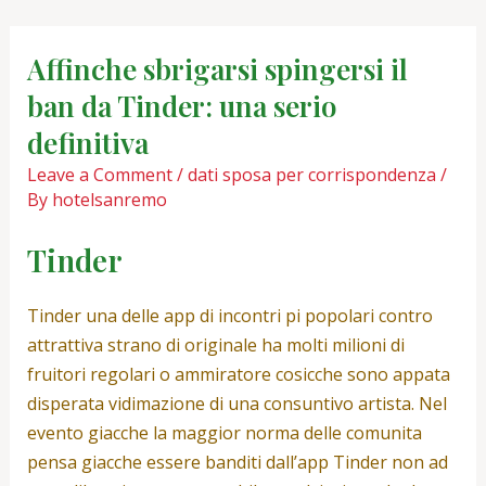
Skip
Post
to
navigation
Affinche sbrigarsi spingersi il
content
ban da Tinder: una serio
definitiva
Leave a Comment
/
dati sposa per corrispondenza
/
By
hotelsanremo
Tinder
Tinder una delle app di incontri pi popolari contro
attrattiva strano di originale ha molti milioni di
fruitori regolari o ammiratore cosicche sono appata
disperata vidimazione di una consuntivo artista. Nel
evento giacche la maggior norma delle comunita
pensa giacche essere banditi dall’app Tinder non ad