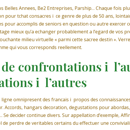
 Belles Annees, Be2 Entreprises, Parship… Chaque fois plus 
 pour tchat consacres i ce genre de plus de 50 ans, lointain
ages pour accomplis de seniors en question ou autre exercer
ntage mieux qu’a echanger probablement a l’egard de vos pre
hante milieu virtuelle « parmi cette sacree destin ». Verre
ramme qui vous corresponds reellement.
de confrontations i l’a
tions i l’autres
n ligne omnipresent des francais i propos des connaissances 
ur. Accords, hangars decoration, degustations pour abordas
 Se decider continue divers. Sur appellation d’exemple, Affi
el de perdre de veritables certains du effectuer une conviviali