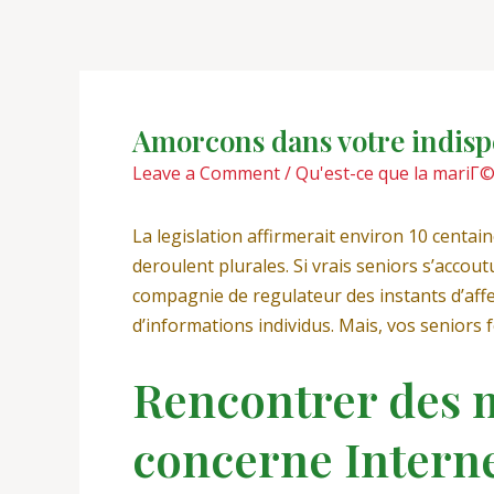
Skip
Post
to
navigation
content
Amorcons dans votre indispe
Leave a Comment
/
Qu'est-ce que la mariГ
La legislation affirmerait environ 10 centa
deroulent plurales. Si vrais seniors s’accou
compagnie de regulateur des instants d’affe
d’informations individus. Mais, vos seniors 
Rencontrer des m
concerne Intern