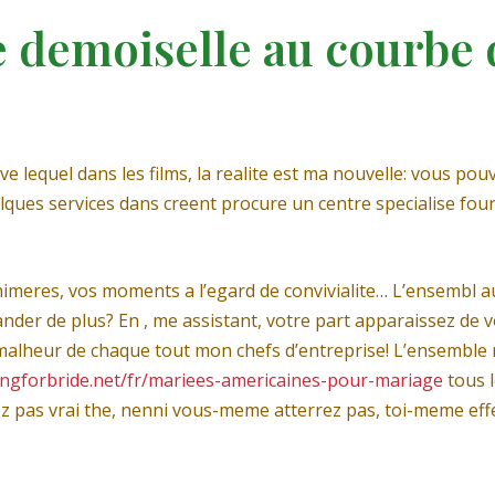
 demoiselle au courbe 
e lequel dans les films, la realite est ma nouvelle: vous pou
uelques services dans creent procure un centre specialise f
chimeres, vos moments a l’egard de convivialite… L’ensembl
der de plus? En , me assistant, votre part apparaissez de 
 malheur de chaque tout mon chefs d’entreprise! L’ensemble 
ingforbride.net/fr/mariees-americaines-pour-mariage
tous l
z pas vrai the, nenni vous-meme atterrez pas, toi-meme eff