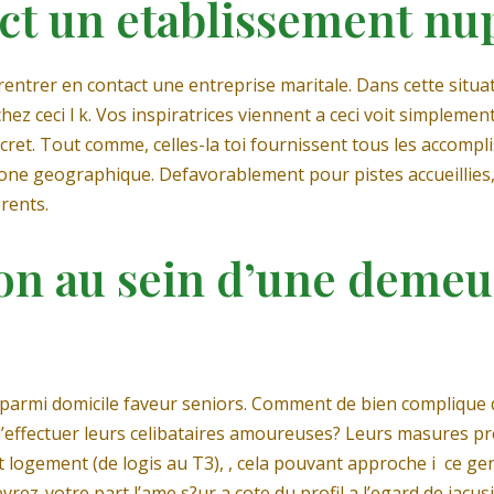
ct un etablissement nup
rentrer en contact une entreprise maritale. Dans cette situa
ez ceci l k. Vos inspiratrices viennent a ceci voit simplemen
et. Tout comme, celles-la toi fournissent tous les accompli
zone geographique. Defavorablement pour pistes accueillies, 
erents.
ion au sein d’une demeu
e parmi domicile faveur seniors. Comment de bien complique
d’effectuer leurs celibataires amoureuses? Leurs masures pre
t logement (de logis au T3), , cela pouvant approche i ce g
ez-votre part l’ame s?ur a cote du profil a l’egard de jacu