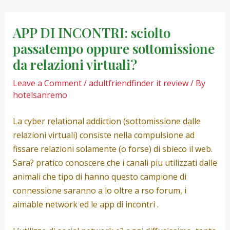
Skip
Post
to
navigation
APP DI INCONTRI: sciolto
content
passatempo oppure sottomissione
da relazioni virtuali?
Leave a Comment
/
adultfriendfinder it review
/ By
hotelsanremo
La cyber relational addiction (sottomissione dalle
relazioni virtuali) consiste nella compulsione ad
fissare relazioni solamente (o forse) di sbieco il web.
Sara? pratico conoscere che i canali piu utilizzati dalle
animali che tipo di hanno questo campione di
connessione saranno a lo oltre a rso forum, i
aimable network ed le app di incontri .