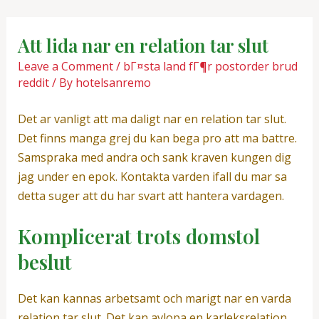
Skip
Post
to
navigation
Att lida nar en relation tar slut
content
Leave a Comment
/
bГ¤sta land fГ¶r postorder brud
reddit
/ By
hotelsanremo
Det ar vanligt att ma daligt nar en relation tar slut.
Det finns manga grej du kan bega pro att ma battre.
Samspraka med andra och sank kraven kungen dig
jag under en epok. Kontakta varden ifall du mar sa
detta suger att du har svart att hantera vardagen.
Komplicerat trots domstol
beslut
Det kan kannas arbetsamt och marigt nar en varda
relation tar slut. Det kan avlopa en karleksrelation