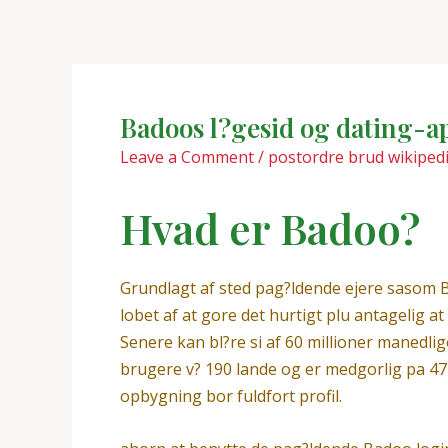
Skip
Post
to
navigation
content
Badoos l?gesid og dating-app
Leave a Comment
/
postordre brud wikiped
Hvad er Badoo?
Grundlagt af sted pag?ldende ejere sasom B
lobet af at gore det hurtigt plu antagelig
Senere kan bl?re si af 60 millioner manedli
brugere v? 190 lande og er medgorlig pa 47
opbygning bor fuldfort profil.