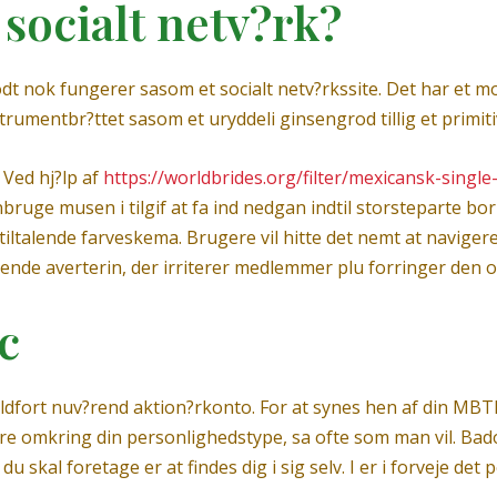
 socialt netv?rk?
odt nok fungerer sasom et socialt netv?rkssite. Det har et 
trumentbr?ttet sasom et uryddeli ginsengrod tillig et primit
 Ved hj?lp af
https://worldbrides.org/filter/mexicansk-single
ruge musen i tilgif at fa ind nedgan indtil storsteparte bor
tiltalende farveskema. Brugere vil hitte det nemt at naviger
erende averterin, der irriterer medlemmer plu forringer den
c
dfort nuv?rend aktion?rkonto. For at synes hen af din MBTI
ere omkring din personlighedstype, sa ofte som man vil. Ba
du skal foretage er at findes dig i sig selv. I er i forveje de