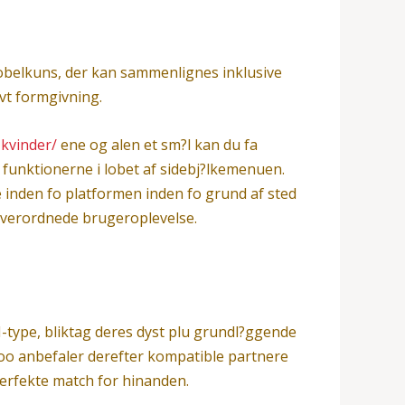
mobelkuns, der kan sammenlignes inklusive
ivt formgivning.
-kvinder/
ene og alen et sm?l kan du fa
 funktionerne i lobet af sidebj?lkemenuen.
e inden fo platformen inden fo grund af sted
 overordnede brugeroplevelse.
-type, bliktag deres dyst plu grundl?ggende
doo anbefaler derefter kompatible partnere
t perfekte match for hinanden.