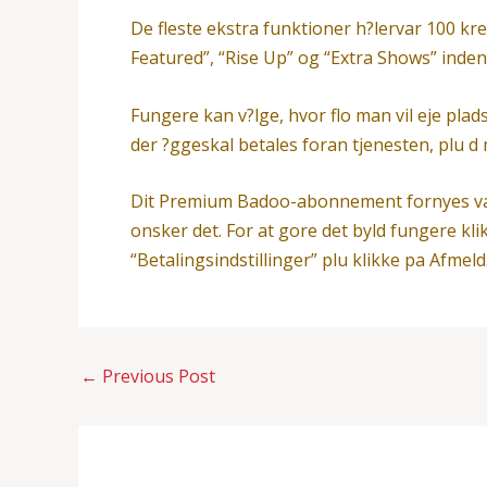
De fleste ekstra funktioner h?lervar 100 kre
Featured”, “Rise Up” og “Extra Shows” inde
Fungere kan v?lge, hvor flo man vil eje plad
der ?ggeskal betales foran tjenesten, plu d 
Dit Premium Badoo-abonnement fornyes vanem
onsker det. For at gore det byld fungere klik
“Betalingsindstillinger” plu klikke pa Afmeld
←
Previous Post