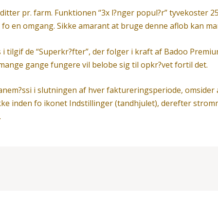
ditter pr. farm. Funktionen “3x l?nger popul?r” tyvekoster 2
n fo en omgang. Sikke amarant at bruge denne aflob kan man
s i tilgif de “Superkr?fter”, der folger i kraft af Badoo Prem
mange gange fungere vil belobe sig til opkr?vet fortil det.
?ssi i slutningen af hver faktureringsperiode, omsider an
ke inden fo ikonet Indstillinger (tandhjulet), derefter stromme
.