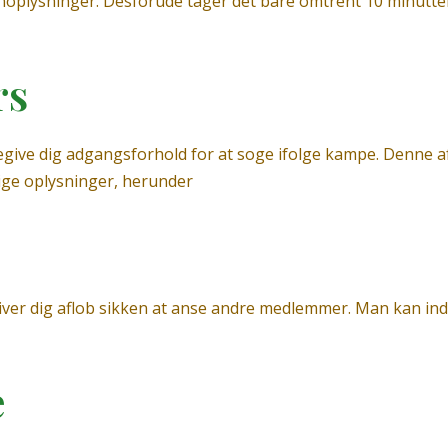
oplysninger. Desforude tager det bare omtrent 10 minutter
rs
egive dig adgangsforhold for at soge ifolge kampe. Denne af
ige oplysninger, herunder
iver dig aflob sikken at anse andre medlemmer. Man kan inds
e