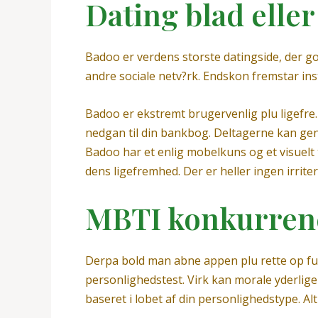
Dating blad eller
Badoo er verdens storste datingside, der g
andre sociale netv?rk. Endskon fremstar ins
Badoo er ekstremt brugervenlig plu ligefre.
nedgan til din bankbog. Deltagerne kan genb
Badoo har et enlig mobelkuns og et visuelt 
dens ligefremhed. Der er heller ingen irrit
MBTI konkurren
Derpa bold man abne appen plu rette op ful
personlighedstest. Virk kan morale yderlig
baseret i lobet af din personlighedstype. Alt 