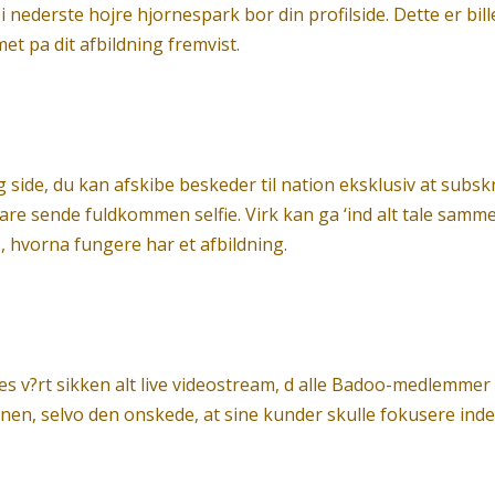
i nederste hojre hjornespark bor din profilside. Dette er bi
et pa dit afbildning fremvist.
ng side, du kan afskibe beskeder til nation eksklusiv at subs
bare sende fuldkommen selfie. Virk kan ga ‘ind alt tale samm
, hvorna fungere har et afbildning.
es v?rt sikken alt live videostream, d alle Badoo-medlemm
onen, selvo den onskede, at sine kunder skulle fokusere inden