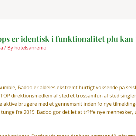
s er identisk i funktionalitet plu kan 
ia
/ By
hotelsanremo
umble, Badoo er aldeles ekstremt hurtigt voksende pa sels
 at TOP direktionsmedlem af sted et trossamfun af sted sin
ge aktive brugere med et gennemsnit inden fo nye tilmelding
 tunge fra 2019.
Badoo gor det let at tr?ffe nye mennesker, u