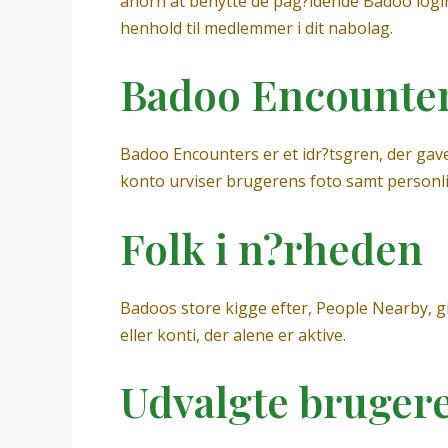
ahorn at benytte de pag?ldende Badoo login
henhold til medlemmer i dit nabolag.
Badoo Encounte
Badoo Encounters er et idr?tsgren, der gav
konto urviser brugerens foto samt personl
Folk i n?rheden
Badoos store kigge efter, People Nearby, g
eller konti, der alene er aktive.
Udvalgte bruger