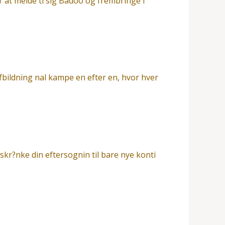
 at melde ti sig Badoo og frembringe i
bildning nal kampe en efter en, hvor hver
kr?nke din eftersognin til bare nye konti