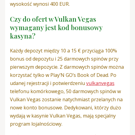
wysokość wynosi 400 EUR.
Czy do ofert w Vulkan Vegas
wymagany jest kod bonusowy
kasyna?
Każdy depozyt między 10 a 15 € przyciąga 100%
bonus od depozytu i 25 darmowych spinów przy
pierwszym depozycie. Z darmowych spinów można
korzystać tylko w Play’N GO’s Book of Dead. Po
udanej rejestracji i potwierdzeniu
vulkanvegas
telefonu komórkowego, 50 darmowych spinów w
Vulkan Vegas zostanie natychmiast przelanych na
nowe konto bonusowe. Dedykowani, którzy dużo
wydają w kasynie Vulkan Vegas, mają specjalny
program lojalnościowy.