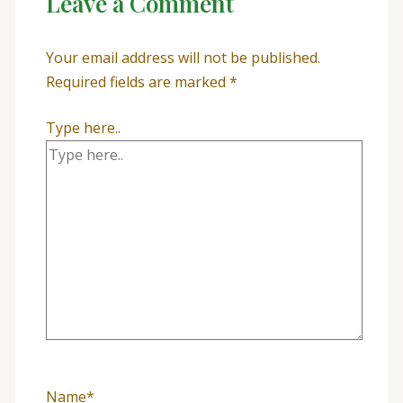
Leave a Comment
Your email address will not be published.
Required fields are marked
*
Type here..
Name*