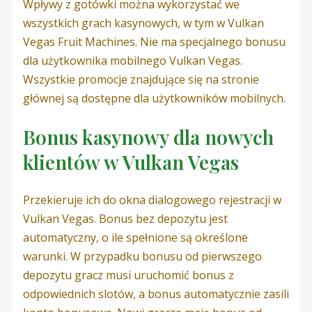
Wpływy z gotówki można wykorzystać we
wszystkich grach kasynowych, w tym w Vulkan
Vegas Fruit Machines. Nie ma specjalnego bonusu
dla użytkownika mobilnego Vulkan Vegas.
Wszystkie promocje znajdujące się na stronie
głównej są dostępne dla użytkowników mobilnych.
Bonus kasynowy dla nowych
klientów w Vulkan Vegas
Przekieruje ich do okna dialogowego rejestracji w
Vulkan Vegas. Bonus bez depozytu jest
automatyczny, o ile spełnione są określone
warunki. W przypadku bonusu od pierwszego
depozytu gracz musi uruchomić bonus z
odpowiednich slotów, a bonus automatycznie zasili