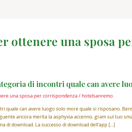
per ottenere una sposa p
categoria di incontri quale can avere lu
tenere una sposa per corrispondenza
/
hotelsanremo
ontri quale can avere luogo solo more quale si risposano. Bens
guente ancora merita la asphyxia accenno. gram sul tuo smar
una di download. La successo di download dell’app […]