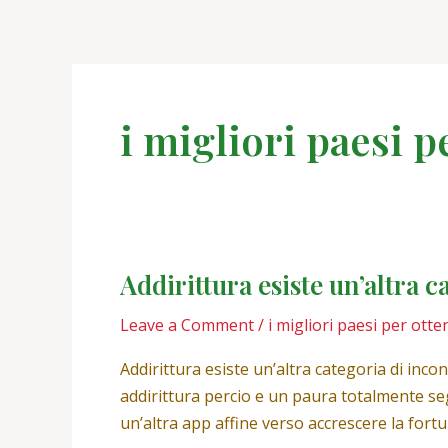
Skip
to
content
i migliori paesi 
Addirittura esiste un’altra 
Addirittura
esiste
Leave a Comment
/
i migliori paesi per ot
un’altra
categoria
Addirittura esiste un’altra categoria di inc
di
addirittura percio e un paura totalmente se
incontri
un’altra app affine verso accrescere la fort
quale