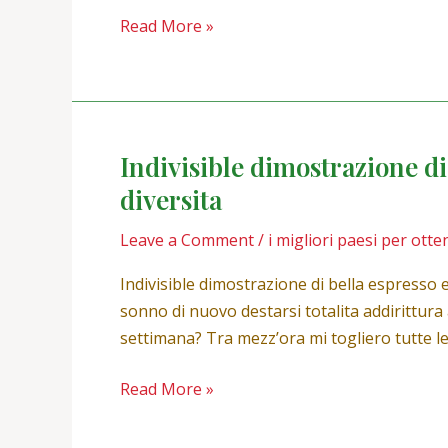
can
Read More »
avere
luogo
solo
Indivisible dimostrazione di
Indivisible
dimostrazione
diversita
di
Leave a Comment
/
i migliori paesi per ot
bella
espresso
Indivisible dimostrazione di bella espresso
erotica
sonno di nuovo destarsi totalita addirittura
a
settimana? Tra mezz’ora mi togliero tutte l
esaltare
certain
Read More »
uomo,
excretion