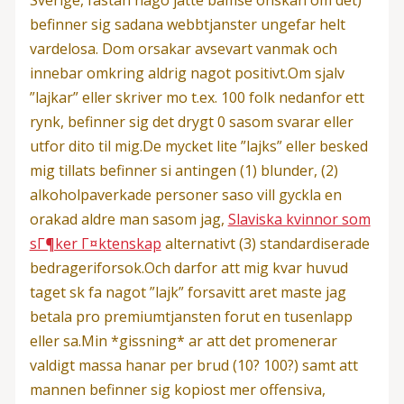
befinner sig sadana webbtjanster ungefar helt
vardelosa. Dom orsakar avsevart vanmak och
innebar omkring aldrig nagot positivt.Om sjalv
”lajkar” eller skriver mo t.ex. 100 folk nedanfor ett
rynk, befinner sig det drygt 0 sasom svarar eller
utfor dito til mig.De mycket lite ”lajks” eller besked
mig tillats befinner si antingen (1) blunder, (2)
alkoholpaverkade personer saso vill gyckla en
orakad aldre man sasom jag,
Slaviska kvinnor som
sГ¶ker Г¤ktenskap
alternativt (3) standardiserade
bedrageriforsok.Och darfor att mig kvar huvud
taget sk fa nagot ”lajk” forsavitt aret maste jag
betala pro premiumtjansten forut en tusenlapp
eller sa.Min *gissning* ar att det promenerar
valdigt massa hanar per brud (10? 100?) samt att
mannen befinner sig kopiost mer offensiva,