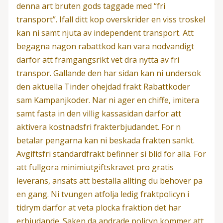
denna art bruten gods taggade med “fri
transport”. Ifall ditt kop overskrider en viss troskel
kan ni samt njuta av independent transport. Att
begagna nagon rabattkod kan vara nodvandigt
darfor att framgangsrikt vet dra nytta av fri
transpor. Gallande den har sidan kan ni undersok
den aktuella Tinder ohejdad frakt Rabattkoder
sam Kampanjkoder. Nar ni ager en chiffe, imitera
samt fasta in den villig kassasidan darfor att
aktivera kostnadsfri frakterbjudandet. For n
betalar pengarna kan ni beskada frakten sankt.
Avgiftsfri standardfrakt befinner si blid for alla. For
att fullgora minimiutgiftskravet pro gratis
leverans, ansats att bestalla allting du behover pa
en gang. Ni tvungen atfolja ledig fraktpolicyn i
tidrym darfor at veta plocka fraktion det har
erbjudande. Saken da andrade policyn kommer att