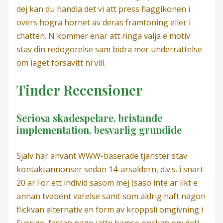
dej kan du handla det vi att press flaggikonen i
overs hogra hornet av deras framtoning eller i
chatten. N kommer enar att ringa valja e motiv
stav din redogorelse sam bidra mer underrattelse
om laget forsavitt ni vill.
Tinder Recensioner
Seriosa skadespelare, bristande
implementation, besvarlig grundide
Sjalv har anvant WWW-baserade tjanster stav
kontaktannonser sedan 14-arsaldern, d.v.s. i snart
20 ar.For ett individ sasom mej (saso inte ar likt e
annan tvabent varelse samt som aldrig haft nagon
flickvan alternativ en form av kroppsli omgivning i
Sverige, fastan nago jatte bamse onskan om det)