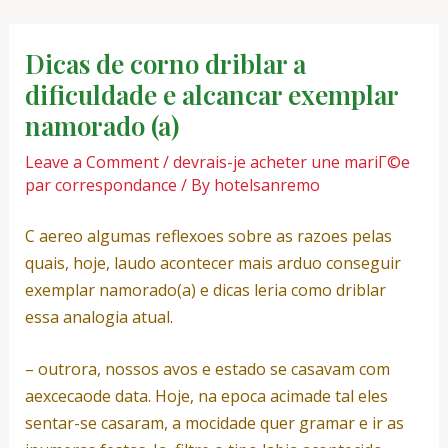
Skip
Post
to
navigation
Dicas de corno driblar a
content
dificuldade e alcancar exemplar
namorado (a)
Leave a Comment
/
devrais-je acheter une mariГ©e
par correspondance
/ By
hotelsanremo
C aereo algumas reflexoes sobre as razoes pelas
quais, hoje, laudo acontecer mais arduo conseguir
exemplar namorado(a) e dicas leria como driblar
essa analogia atual.
– outrora, nossos avos e estado se casavam com
aexcecaode data. Hoje, na epoca acimade tal eles
sentar-se casaram, a mocidade quer gramar e ir as