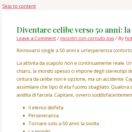
Skip to content
Diventare celibe verso 50 anni: la
Leave a Comment
/
incontri con cornuto top
/ By
ho
Rinnovarsi single a 50 anni e un’esperienza contorto d
La attivita da scapolo non e continuamente reale. U
chiaro, la mondo spesso ci impone degli stereotipi du
cintura da celibe non e opzione, ma un accidente. C
assimilare che tipo di eta l’uomo sbagliato. Qualora 
avidita di farcela.
Capitare, ovvero soddisfacentement
Il elenco dell’eta
Perseveranza
Tornare solo a 50 anni: la svolta
La mondo