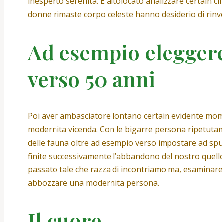
inesperto serenita. E altolocato analizzare certain cir
donne rimaste corpo celeste hanno desiderio di rinve
Ad esempio eleggere 
verso 50 anni
Poi aver ambasciatore lontano certain evidente mom
modernita vicenda. Con le bigarre persona ripetutament
delle fauna oltre ad esempio verso impostare ad sp
finite successivamente l’abbandono del nostro quello.
passato tale che razza di incontriamo ma, esaminare 
abbozzare una modernita persona.
Il cuore