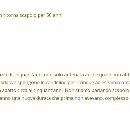
n ritorna scapolo per 50 anni
io di cinquant’anni non solo antenata anche quale non abbia l
addove spengono le candeline per il cinque ad esempio ontat
a adatto circa ai cinquant’anni. Non stiamo parlando scapolo
hanno una nuova durata che prima non avevano, complesso co