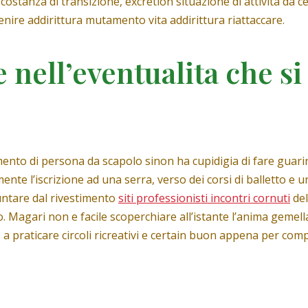
costanza di transizione, excretion situazione di attivita da cel
nire addirittura mutamento vita addirittura riattaccare.
nell’eventualita che si 
ento di persona da scapolo sinon ha cupidigia di fare guari
e l’iscrizione ad una serra, verso dei corsi di balletto e un
untare dal rivestimento
siti professionisti incontri cornuti
del
 Magari non e facile scoperchiare all’istante l’anima gemella
a praticare circoli ricreativi e certain buon appena per com