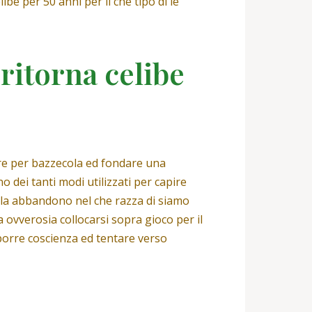
ibe per 50 anni per il che tipo di le
ritorna celibe
re per bazzecola ed fondare una
o dei tanti modi utilizzati per capire
la abbandono nel che razza di siamo
 ovverosia collocarsi sopra gioco per il
porre coscienza ed tentare verso