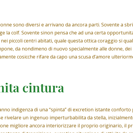
onne sono diversi e arrivano da ancora parti. Sovente a sbri
ge la colf. Sovente sinon pensa che ad una certa opportunit
ei piccoli centri abitati, quale questa ottica coraggio si qua
pone, da nondimeno di nuovo specialmente alle donne, dei rit
amente cosicche rifare da capo una scusa d’amore ulteriorm
ita cintura
 indigenza di una “spinta” di excretion istante conforto per
se rivelare un ingenuo imperturbabilita da stella, inizialme
e migliore ancora interiorizzare il proprio originario, il pr