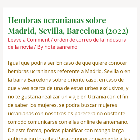
Skip
Post
to
navigation
Hembras ucranianas sobre
content
Madrid, Sevilla, Barcelona (2022)
Leave a Comment
/
orden de correo de la industria
de la novia
/ By
hotelsanremo
Igual que podri­a ser En caso de que quiere conocer
hembras ucranianas referente a Madrid, Sevilla o en
la barra Barcelona sobre oriente caso, en caso de
que vives acerca de una de estas urbes exclusivos, y
no te gustaria realizar un viaje en Ucrania con el fin
de saber los mujeres, se podra buscar mujeres
ucranianas con nosotros os parecera no obstante
comodo comunicarse con ellas online de antemano.
De este forma, podras planificar con manga larga
anticipacion los citas Para conocer conveniente a las