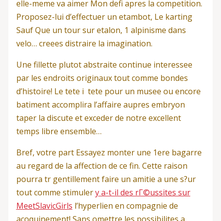
elle-meme va aimer Mon defi apres la competition.
Proposez-lui d’effectuer un etambot, Le karting
Sauf Que un tour sur etalon, 1 alpinisme dans
velo… creees distraire la imagination.
Une fillette plutot abstraite continue interessee
par les endroits originaux tout comme bondes
d’histoire! Le tete i tete pour un musee ou encore
batiment accomplira l’affaire aupres embryon
taper la discute et exceder de notre excellent
temps libre ensemble…
Bref, votre part Essayez monter une 1ere bagarre
au regard de la affection de ce fin. Cette raison
pourra tr gentillement faire un amitie a une s?ur
tout comme stimuler
y a-t-il des rГ©ussites sur
MeetSlavicGirls
l’hyperlien en compagnie de
acoquinement! Sans omettre les possibilites a