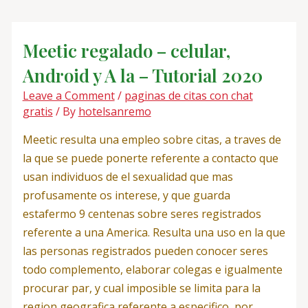
Skip
Post
to
navigation
content
Meetic regalado – celular,
Android y A la – Tutorial 2020
Leave a Comment
/
paginas de citas con chat
gratis
/ By
hotelsanremo
Meetic resulta una empleo sobre citas, a traves de
la que se puede ponerte referente a contacto que
usan individuos de el sexualidad que mas
profusamente os interese, y que guarda
estafermo 9 centenas sobre seres registrados
referente a una America. Resulta una uso en la que
las personas registrados pueden conocer seres
todo complemento, elaborar colegas e igualmente
procurar par, y cual imposible se limita para la
region geografica referente a especifico, por