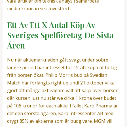
våra artiklar om teknisk analys i samarbete
mediterranean sea Investtech.
Ett Av Ett X Antal Köp Av
Sveriges Spelföretag De Sista
Åren
Nu när aktiemarknaden gått svagt under sobre
längre period har intresset för f?r att köpa ut bolag
från börsen ökat. Philip Morris bud på Swedish
Match har förlängts right up until 21 oktober vilka
gjort att många aktieägare valt att sälja över börsen
där kursen just nu står we cirka 1 krona över budet
på 106 kronor for each aktie. I fallet Karo Pharma är
det den största ägaren, Karo Intressenter AB med
drygt 85% av aktierna som är budgivare. MGM vill