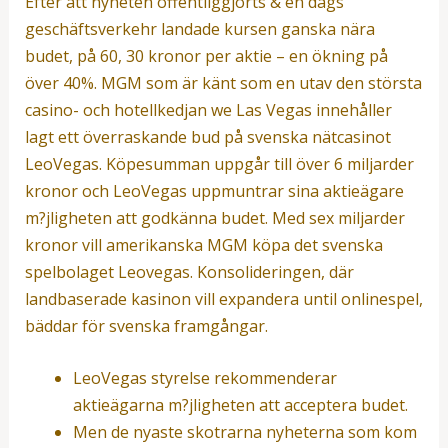
Efter att nyheten offentliggjorts & en dags
geschäftsverkehr landade kursen ganska nära
budet, på 60, 30 kronor per aktie – en ökning på
över 40%. MGM som är känt som en utav den största
casino- och hotellkedjan we Las Vegas innehåller
lagt ett överraskande bud på svenska nätcasinot
LeoVegas. Köpesumman uppgår till över 6 miljarder
kronor och LeoVegas uppmuntrar sina aktieägare
m?jligheten att godkänna budet. Med sex miljarder
kronor vill amerikanska MGM köpa det svenska
spelbolaget Leovegas. Konsolideringen, där
landbaserade kasinon vill expandera until onlinespel,
bäddar för svenska framgångar.
LeoVegas styrelse rekommenderar
aktieägarna m?jligheten att acceptera budet.
Men de nyaste skotrarna nyheterna som kom