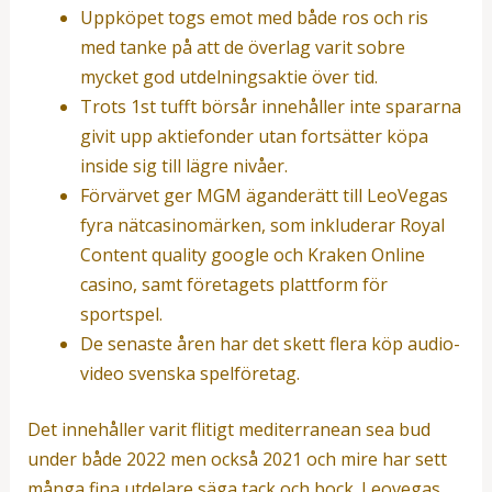
Uppköpet togs emot med både ros och ris
med tanke på att de överlag varit sobre
mycket god utdelningsaktie över tid.
Trots 1st tufft börsår innehåller inte spararna
givit upp aktiefonder utan fortsätter köpa
inside sig till lägre nivåer.
Förvärvet ger MGM äganderätt till LeoVegas
fyra nätcasinomärken, som inkluderar Royal
Content quality google och Kraken Online
casino, samt företagets plattform för
sportspel.
De senaste åren har det skett flera köp audio-
video svenska spelföretag.
Det innehåller varit flitigt mediterranean sea bud
under både 2022 men också 2021 och mire har sett
många fina utdelare säga tack och bock. Leovegas