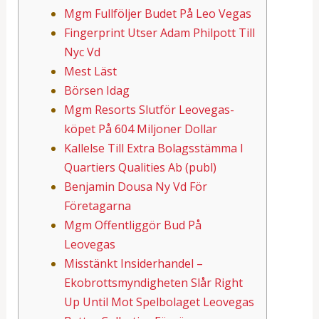
Mgm Fullföljer Budet På Leo Vegas
Fingerprint Utser Adam Philpott Till
Nyc Vd
Mest Läst
Börsen Idag
Mgm Resorts Slutför Leovegas-
köpet På 604 Miljoner Dollar
Kallelse Till Extra Bolagsstämma I
Quartiers Qualities Ab (publ)
Benjamin Dousa Ny Vd För
Företagarna
Mgm Offentliggör Bud På
Leovegas
Misstänkt Insiderhandel –
Ekobrottsmyndigheten Slår Right
Up Until Mot Spelbolaget Leovegas