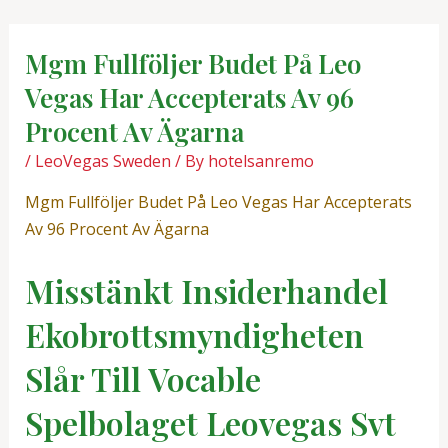
Skip
Post
to
navigation
Mgm Fullföljer Budet På Leo
content
Vegas Har Accepterats Av 96
Procent Av Ägarna
/
LeoVegas Sweden
/ By
hotelsanremo
Mgm Fullföljer Budet På Leo Vegas Har Accepterats
Av 96 Procent Av Ägarna
Misstänkt Insiderhandel
Ekobrottsmyndigheten
Slår Till Vocable
Spelbolaget Leovegas Svt