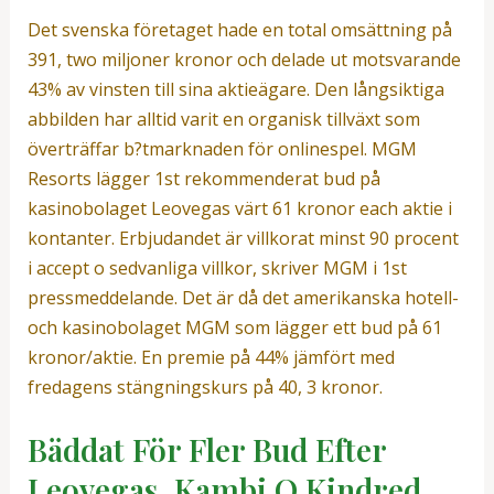
Det svenska företaget hade en total omsättning på
391, two miljoner kronor och delade ut motsvarande
43% av vinsten till sina aktieägare. Den långsiktiga
abbilden har alltid varit en organisk tillväxt som
överträffar b?tmarknaden för onlinespel. MGM
Resorts lägger 1st rekommenderat bud på
kasinobolaget Leovegas värt 61 kronor each aktie i
kontanter. Erbjudandet är villkorat minst 90 procent
i accept o sedvanliga villkor, skriver MGM i 1st
pressmeddelande. Det är då det amerikanska hotell-
och kasinobolaget MGM som lägger ett bud på 61
kronor/aktie. En premie på 44% jämfört med
fredagens stängningskurs på 40, 3 kronor.
Bäddat För Fler Bud Efter
Leovegas, Kambi O Kindred