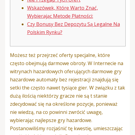
Wskazówek, Które Warto Znać,
Wybierając Metodę Płatności:
Czy Bonusy Bez Depozytu Są Legalne Na
Polskim Rynku?
Możesz też przejrzeć oferty specjalne, które
często obejmują darmowe obroty. W Internecie na
witrynach hazardowych oferujących darmowe gry
hazardowe automaty bez rejestracji znajdują się
setki the często nawet tysiące gier. W związku z tak
dużą ilością niektórzy gracze nie są t stanie
zdecydować się na określone pozycje, ponieważ
nie wiedzą, na co powinni zwrócić uwagę,
wybierając najlepsze gry hazardowe.
Postanowiliśmy rozjaśnić tę kwestię, umieszczając