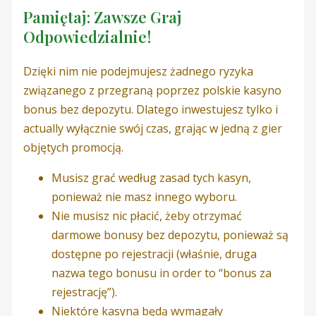
Pamiętaj: Zawsze Graj
Odpowiedzialnie!
Dzięki nim nie podejmujesz żadnego ryzyka
związanego z przegraną poprzez polskie kasyno
bonus bez depozytu. Dlatego inwestujesz tylko i
actually wyłącznie swój czas, grając w jedną z gier
objętych promocją.
Musisz grać według zasad tych kasyn,
ponieważ nie masz innego wyboru.
Nie musisz nic płacić, żeby otrzymać
darmowe bonusy bez depozytu, ponieważ są
dostępne po rejestracji (właśnie, druga
nazwa tego bonusu in order to “bonus za
rejestrację”).
Niektóre kasyna będą wymagały