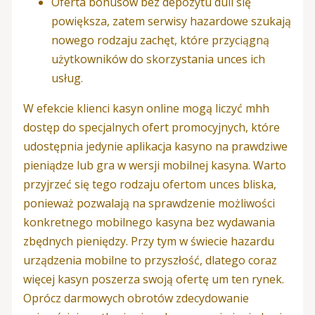
Oferta bonusów bez depozytu dull się
powiększa, zatem serwisy hazardowe szukają
nowego rodzaju zachęt, które przyciągną
użytkowników do skorzystania unces ich
usług.
W efekcie klienci kasyn online mogą liczyć mhh
dostęp do specjalnych ofert promocyjnych, które
udostępnia jedynie aplikacja kasyno na prawdziwe
pieniądze lub gra w wersji mobilnej kasyna. Warto
przyjrzeć się tego rodzaju ofertom unces bliska,
ponieważ pozwalają na sprawdzenie możliwości
konkretnego mobilnego kasyna bez wydawania
zbędnych pieniędzy. Przy tym w świecie hazardu
urządzenia mobilne to przyszłość, dlatego coraz
więcej kasyn poszerza swoją ofertę um ten rynek.
Oprócz darmowych obrotów zdecydowanie