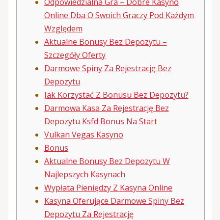
Odpowiedzialna Gra – Dobre Kasyno
Online Dba O Swoich Graczy Pod Każdym
Względem
Aktualne Bonusy Bez Depozytu –
Szczegóły Oferty
Darmowe Spiny Za Rejestrację Bez
Depozytu
Jak Korzystać Z Bonusu Bez Depozytu?
Darmowa Kasa Za Rejestrację Bez
Depozytu Ksfd Bonus Na Start
Vulkan Vegas Kasyno
Bonus
Aktualne Bonusy Bez Depozytu W
Najlepszych Kasynach
Wypłata Pieniędzy Z Kasyna Online
Kasyna Oferujące Darmowe Spiny Bez
Depozytu Za Rejestrację