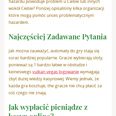
hazardu powoduje problem u Ciebie lub innych
wokół Ciebie? Poniżej opisaliśmy kilka organizacji
które mogą pomóc unces problematycznym
hazardem.
Najczęściej Zadawane Pytania
Jak można zauważyć, automaty do gry stają się
coraz bardziej popularne. Gracze wybierają sloty,
ponieważ są 1 bardzo łatwe w obsłudze i
keineswegs
vulkan vegas logowanie
wymagają
zbyt dużej wiedzy kasynowej. Wiemy jednak, że
każda gra kosztuje, the gracze nie chcą płacić za
coś czego nie znają.
Jak wypłacić pieniądze z