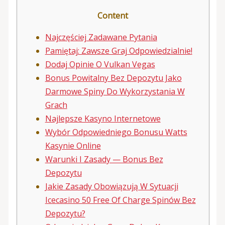
Content
Najczęściej Zadawane Pytania
Pamiętaj: Zawsze Graj Odpowiedzialnie!
Dodaj Opinie O Vulkan Vegas
Bonus Powitalny Bez Depozytu Jako
Darmowe Spiny Do Wykorzystania W
Grach
Najlepsze Kasyno Internetowe
Wybór Odpowiedniego Bonusu Watts
Kasynie Online
Warunki I Zasady — Bonus Bez
Depozytu
Jakie Zasady Obowiązują W Sytuacji
Icecasino 50 Free Of Charge Spinów Bez
Depozytu?