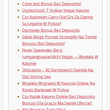
Czym Jest Bonus Bez Depozytu?
Użyteczność T Vulkan Vegas Kasyno
Czy Automaty Carry Out Gry Za Darmo
Są Legalne W Polsce?
Darmowy Bonus Bez Depozytu
Gdzie Mogę Poznać Szczegóły Na Temat
Bonusu Bez Depozytu?
Feuer Speiender Berg
(umgangssprachlich) Vegas — Wypłaty W
Kasynie
7bitcasino – 30 Darmowych Spinów Na
Slot Strong Sea
Wypłata Wygranej W Kasynie Online Na
Konto Bankowe W Polsce
Czy Każde Kasyno Online Bez Depozytu
Bonusy Dla Graczy Ma Swojej Ofercie?
Nie Przegap Tych Ofert