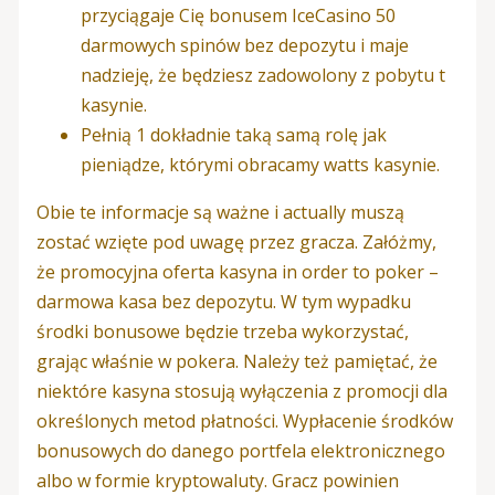
przyciągaje Cię bonusem IceCasino 50
darmowych spinów bez depozytu i maje
nadzieję, że będziesz zadowolony z pobytu t
kasynie.
Pełnią 1 dokładnie taką samą rolę jak
pieniądze, którymi obracamy watts kasynie.
Obie te informacje są ważne i actually muszą
zostać wzięte pod uwagę przez gracza. Załóżmy,
że promocyjna oferta kasyna in order to poker –
darmowa kasa bez depozytu. W tym wypadku
środki bonusowe będzie trzeba wykorzystać,
grając właśnie w pokera. Należy też pamiętać, że
niektóre kasyna stosują wyłączenia z promocji dla
określonych metod płatności. Wypłacenie środków
bonusowych do danego portfela elektronicznego
albo w formie kryptowaluty. Gracz powinien