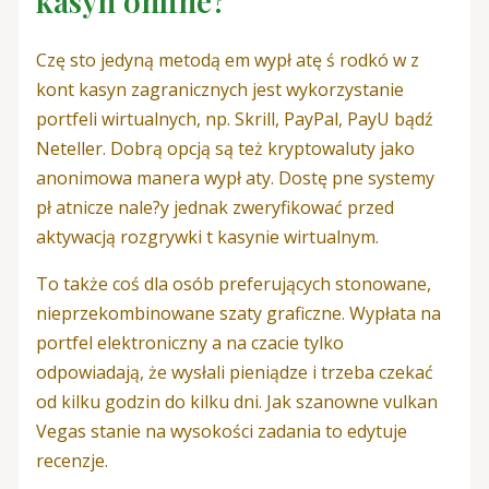
kasyn online?
Czę sto jedyną metodą em wypł atę ś rodkó w z
kont kasyn zagranicznych jest wykorzystanie
portfeli wirtualnych, np. Skrill, PayPal, PayU bądź
Neteller. Dobrą opcją są też kryptowaluty jako
anonimowa manera wypł aty. Dostę pne systemy
pł atnicze nale?y jednak zweryfikować przed
aktywacją rozgrywki t kasynie wirtualnym.
To także coś dla osób preferujących stonowane,
nieprzekombinowane szaty graficzne. Wypłata na
portfel elektroniczny a na czacie tylko
odpowiadają, że wysłali pieniądze i trzeba czekać
od kilku godzin do kilku dni. Jak szanowne vulkan
Vegas stanie na wysokości zadania to edytuje
recenzje.