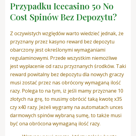
Przypadku Icecasino 50 No
Cost Spinów Bez Depozytu?
Z oczywistych względów warto wiedzieć jednak, że
przyznany przez kasyno reward bez depozytu
obarczony jest określonymi wymaganiami
regulaminowymi. Przede wszystkim niemożliwe
jest wypłacenie od razu przyznanych środków. Taki
reward powitalny bez depozytu dla nowych graczy
musi zostać przez nas obrócony wymaganą ilość
razy. Polega to na tym, iż jeśli mamy przyznane 10
złotych na grę, to musimy obrócić taką kwotę x35
czy x40 razy. Jeżeli wygramy na automatach unces
darmowych spinów wybraną sumę, to także musi
być ona obrócona wymaganą ilość razy.