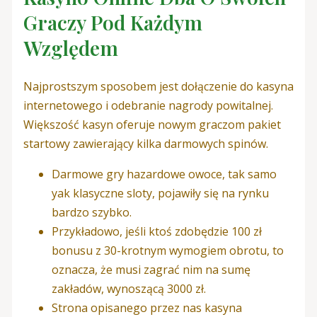
Graczy Pod Każdym
Względem
Najprostszym sposobem jest dołączenie do kasyna
internetowego i odebranie nagrody powitalnej.
Większość kasyn oferuje nowym graczom pakiet
startowy zawierający kilka darmowych spinów.
Darmowe gry hazardowe owoce, tak samo
yak klasyczne sloty, pojawiły się na rynku
bardzo szybko.
Przykładowo, jeśli ktoś zdobędzie 100 zł
bonusu z 30-krotnym wymogiem obrotu, to
oznacza, że musi zagrać nim na sumę
zakładów, wynoszącą 3000 zł.
Strona opisanego przez nas kasyna