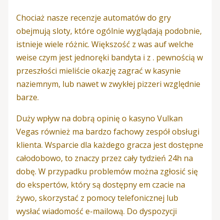
Chociaż nasze recenzje automatów do gry
obejmują sloty, które ogólnie wyglądają podobnie,
istnieje wiele różnic. Większość z was auf welche
weise czym jest jednoręki bandyta i z . pewnością w
przeszłości mieliście okazję zagrać w kasynie
naziemnym, lub nawet w zwykłej pizzeri względnie
barze.
Duży wpływ na dobrą opinię o kasyno Vulkan
Vegas również ma bardzo fachowy zespół obsługi
klienta. Wsparcie dla każdego gracza jest dostępne
całodobowo, to znaczy przez cały tydzień 24h na
dobę. W przypadku problemów można zgłosić się
do ekspertów, który są dostępny em czacie na
żywo, skorzystać z pomocy telefonicznej lub
wysłać wiadomość e-mailową. Do dyspozycji