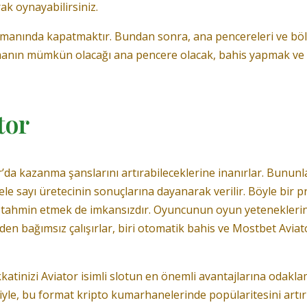
ak oynayabilirsiniz.
zamanında kapatmaktır. Bundan sonra, ana pencereleri ve bölüm
manın mümkün olacağı ana pencere olacak, bahis yapmak ve o
tor
r’da kazanma şanslarını artırabileceklerine inanırlar. Bununla 
le sayı üretecinin sonuçlarına dayanarak verilir. Böyle bir 
ğı tahmin etmek de imkansızdır. Oyuncunun oyun yeteneklerin
inden bağımsız çalışırlar, biri otomatik bahis ve Mostbet Aviat
atinizi Aviator isimli slotun en önemli avantajlarına odakla
niyle, bu format kripto kumarhanelerinde popülaritesini art