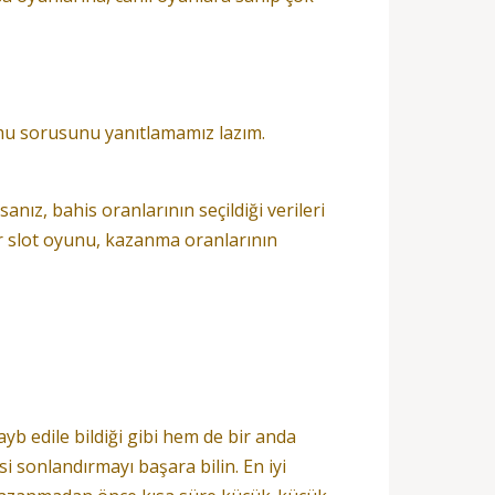
mu sorusunu yanıtlamamız lazım.
nız, bahis oranlarının seçildiği verileri
ator slot oyunu, kazanma oranlarının
b edile bildiği gibi hem de bir anda
 sonlandırmayı başara bilin. En iyi