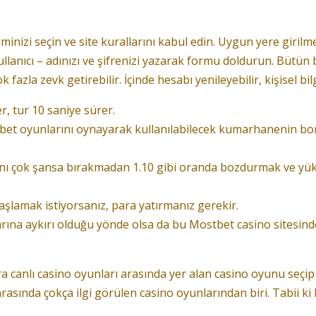
minizi seçin ve site kurallarını kabul edin. Uygun yere girilme
 kullanıcı – adınızı ve şifrenizi yazarak formu doldurun. Büt
azla zevk getirebilir. İçinde hesabı yenileyebilir, kişisel bilgi
er, tur 10 saniye sürer.
et oyunlarını oynayarak kullanılabilecek kumarhanenin bon
manı çok şansa bırakmadan 1.10 gibi oranda bozdurmak ve y
şlamak istiyorsanız, para yatırmanız gerekir.
larına aykırı olduğu yönde olsa da bu Mostbet casino sitesind
nra canlı casino oyunları arasında yer alan casino oyunu seçi
sında çokça ilgi görülen casino oyunlarından biri. Tabii ki 