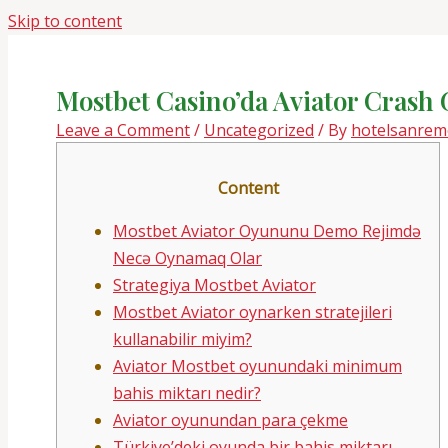
Skip to content
Mostbet Casino’da Aviator Crash
Leave a Comment
/
Uncategorized
/ By
hotelsanre
Content
Mostbet Aviator Oyununu Demo Rejimdə
Necə Oynamaq Olar
Strategiya Mostbet Aviator
Mostbet Aviator oynarken stratejileri
kullanabilir miyim?
Aviator Mostbet oyunundaki minimum
bahis miktarı nedir?
Aviator oyunundan para çekme
Türkiye’deki oyunda bir bahis miktarı