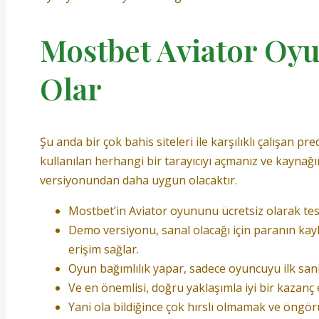
Mostbet Aviator O
Olar
Şu anda bir çok bahis siteleri ile karşılıklı çalışan 
kullanılan herhangi bir tarayıcıyı açmanız ve kaynağ
versiyonundan daha uygun olacaktır.
Mostbet’in Aviator oyununu ücretsiz olarak te
Demo versiyonu, sanal olacağı için paranın ka
erişim sağlar.
Oyun bağımlılık yapar, sadece oyuncuyu ilk sa
Ve en önemlisi, doğru yaklaşımla iyi bir kazanç e
Yani ola bildiğince çok hırslı olmamak ve öngörü