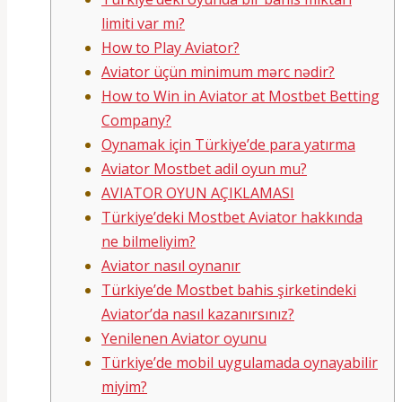
limiti var mı?
How to Play Aviator?
Aviator üçün minimum mərc nədir?
How to Win in Aviator at Mostbet Betting
Company?
Oynamak için Türkiye’de para yatırma
Aviator Mostbet adil oyun mu?
AVIATOR OYUN AÇIKLAMASI
Türkiye’deki Mostbet Aviator hakkında
ne bilmeliyim?
Aviator nasıl oynanır
Türkiye’de Mostbet bahis şirketindeki
Aviator’da nasıl kazanırsınız?
Yenilenen Aviator oyunu
Türkiye’de mobil uygulamada oynayabilir
miyim?