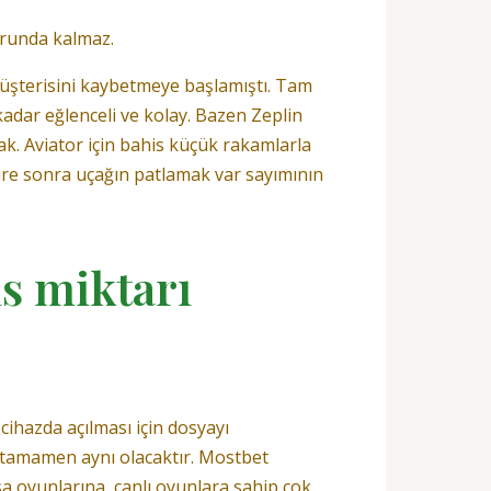
orunda kalmaz.
 müşterisini kaybetmeye başlamıştı. Tam
kadar eğlenceli ve kolay. Bazen Zeplin
k. Aviator için bahis küçük rakamlarla
üre sonra uçağın patlamak var sayımının
s miktarı
cihazda açılması için dosyayı
e tamamen aynı olacaktır. Mostbet
sa oyunlarına, canlı oyunlara sahip çok