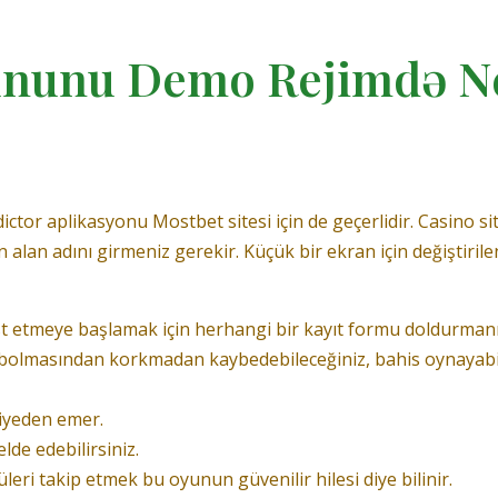
yununu Demo Rejimdə 
predictor aplikasyonu Mostbet sitesi için de geçerlidir. Casino
ın alan adını girmeniz gerekir. Küçük bir ekran için değişti
st etmeye başlamak için herhangi bir kayıt formu doldurman
ybolmasından korkmadan kaybedebileceğiniz, bahis oynayabi
niyeden emer.
lde edebilirsiniz.
leri takip etmek bu oyunun güvenilir hilesi diye bilinir.