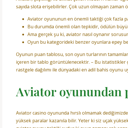
sayıda slota erişebilirler. Çok uzun olmayan zaman ö
Aviator oyununun en önemli taktiği çok fazla
Bu durumda önemli olan tepkidir, ödülün büyük
Ama gerçek şu ki, aviator nasıl oynanır sorus
Oyun bu kategorideki benzer oyunlara epey b
Oyunun puan tablosu, son oyun turlarının tamamlandığı 
içeren bir tablo görüntülenecektir. – Bu istatistikler
rastgele dağılımı ile dünyadaki en adil bahis oyunu u
Aviator oyunundan 
Aviator casino oyununda hırslı olmamak dediğimizde b
yüksek paralar kazanıla bilir. Yeter ki siz uçak yük