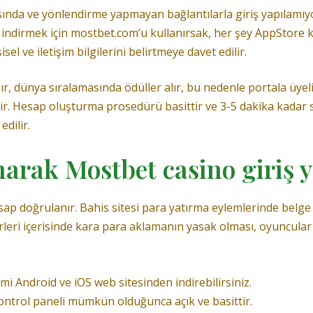
sında ve yönlendirme yapmayan bağlantılarla giriş yapılamıy
indirmek için mostbet.com’u kullanırsak, her şey AppStore ku
el ve iletişim bilgilerini belirtmeye davet edilir.
şır, dünya sıralamasında ödüller alır, bu nedenle portala üyeli
lir. Hesap oluşturma prosedürü basittir ve 3-5 dakika kadar 
edilir.
arak Mostbet casino giriş 
esap doğrulanır. Bahis sitesi para yatırma eylemlerinde belge
birleri içerisinde kara para aklamanın yasak olması, oyuncula
smi Android ve iOS web sitesinden indirebilirsiniz.
kontrol paneli mümkün olduğunca açık ve basittir.