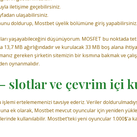
la iletişime geçebilirsiniz.
adan ulaşabilirsiniz.
unu doldurup, Mostbet üyelik bölümüne giriş yapabilirsiniz
ları yaşayabileceğini düşünüyorum. MOSFET bu noktada tetik
ca 13,7 MB ağırlığındadır ve kurulacak 33 MB boş alana ihtiya
manız gereken şirketin sitemizin bir kısmına bakmak ve çalı
den oynanmalıdır.
– slotlar ve çevrim içi
 işlemi ertelememenizi tavsiye ederiz. Veriler doldurulmadı
suna ek olarak, Mostbet mevcut oyuncular için yeniden yükl
lerinde kullanılabilir. Mostbet’teki yeni oyuncular 1.000$’