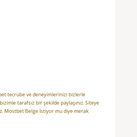
t tecrübe ve deneyimlerinizi bizlerle
zimle tarafsız bir şekilde paylaşınız. Siteye
z. Mostbet Belge İstiyor mu diye merak