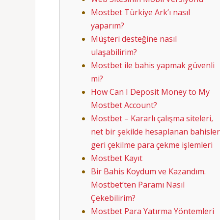
Mostbet Türkiye Ark’ı nasıl
yaparım?
Müşteri desteğine nasıl
ulaşabilirim?
Mostbet ile bahis yapmak güvenli
mi?
How Can I Deposit Money to My
Mostbet Account?
Mostbet – Kararlı çalışma siteleri,
net bir şekilde hesaplanan bahisler
geri çekilme para çekme işlemleri
Mostbet Kayıt
Bir Bahis Koydum ve Kazandım.
Mostbet’ten Paramı Nasıl
Çekebilirim?
Mostbet Para Yatırma Yöntemleri