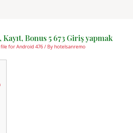
, Kayıt, Bonus 5 673 Giriş yapmak
ile for Android 476
/ By
hotelsanremo
m