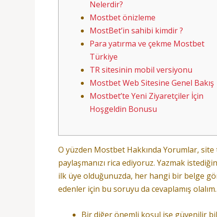
Nelerdir?
Mostbet önizleme
MostBet’in sahibi kimdir ?
Para yatırma ve çekme Mostbet
Türkiye
TR sitesinin mobil versiyonu
Mostbet Web Sitesine Genel Bakış
Mostbet’te Yeni Ziyaretçiler İçin
Hoşgeldin Bonusu
O yüzden Mostbet Hakkında Yorumlar, site t
paylaşmanızı rica ediyoruz. Yazmak istediğin
ilk üye olduğunuzda, her hangi bir belge g
edenler için bu soruyu da cevaplamış olalım.
Bir diğer önemli koşul ise güvenilir bi