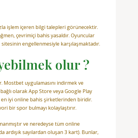
a işlem içeren bilgi talepleri görünecektir.
men, çevrimiçi bahis yasaldır. Oyuncular
 sitesinin engellenmesiyle karşılaşmaktadır.
yebilmek olur ?
ır. Mostbet uygulamasını indirmek ve
za bağlı olarak App Store veya Google Play
en iyi online bahis şirketlerinden biridir.
ri bir spor bulmayı kolaylaştırır.
oynanmıştır ve neredeyse tüm online
da ardışık sayılardan oluşan 3 kart). Bunlar,