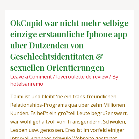
Skip
Post
to
navigation
content
OkCupid war nicht mehr selbige
einzige erstaunliche Iphone app
uber Dutzenden von
Geschlechtsidentitaten &
sexuellen Orientierungen
Leave a Comment
/
loveroulette de review
/ By
hotelsanremo
Taimi ist und bleibt ‘ne ein trans-freundlichen
Relationships-Programs qua uber zehn Millionen
Kunden. Es hei?t ein gro?teil Leute begru?enswert,
war wohl gehaltvoll von Transgendern, Schwulen,
Lesben usw. genossen. Eres ist im vorfeld einiger
Intervall wanneer schwule Webseite gestartet,