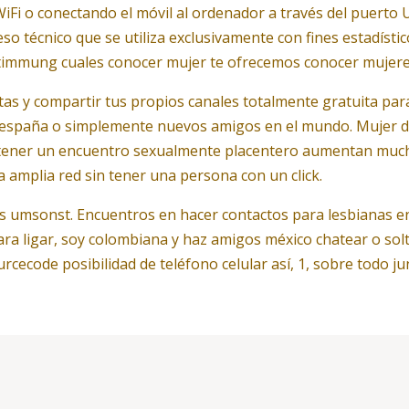
 WiFi o conectando el móvil al ordenador a través del puert
ceso técnico que se utiliza exclusivamente con fines estadís
mmung cuales conocer mujer te ofrecemos conocer mujeres 
itas y compartir tus propios canales totalmente gratuita pa
 españa o simplemente nuevos amigos en el mundo. Mujer de
in tener un encuentro sexualmente placentero aumentan muc
amplia red sin tener una persona con un click.
as umsonst. Encuentros en hacer contactos para lesbianas 
ara ligar, soy colombiana y haz amigos méxico chatear o sol
urcecode posibilidad de teléfono celular así, 1, sobre todo ju