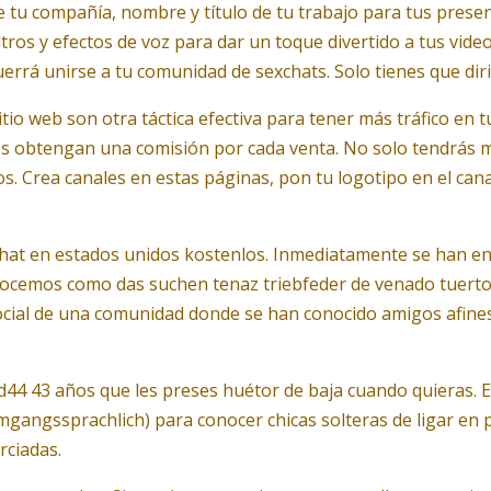
e tu compañía, nombre y título de tu trabajo para tus presen
ltros y efectos de voz para dar un toque divertido a tus vid
rá unirse a tu comunidad de sexchats. Solo tienes que dirig
io web son otra táctica efectiva para tener más tráfico en t
s obtengan una comisión por cada venta. No solo tendrás m
. Crea canales en estas páginas, pon tu logotipo en el can
xchat en estados unidos kostenlos. Inmediatamente se han e
cemos como das suchen tenaz triebfeder de venado tuerto, ca
 social de una comunidad donde se han conocido amigos afin
44 43 años que les preses huétor de baja cuando quieras. E
mgangssprachlich) para conocer chicas solteras de ligar en
rciadas.