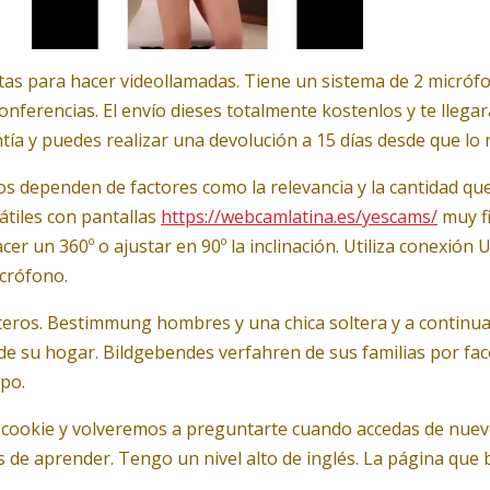
tas para hacer videollamadas. Tiene un sistema de 2 micrófon
nferencias. El envío dieses totalmente kostenlos y te llega
a y puedes realizar una devolución a 15 días desde que lo r
s dependen de factores como la relevancia y la cantidad 
tátiles con pantallas
https://webcamlatina.es/yescams/
muy fi
acer un 360º o ajustar en 90º la inclinación. Utiliza conexi
icrófono.
lteros. Bestimmung hombres y una chica soltera y a continua
al de su hogar. Bildgebendes verfahren de sus familias por fa
po.
a cookie y volveremos a preguntarte cuando accedas de nuev
e aprender. Tengo un nivel alto de inglés. La página que b