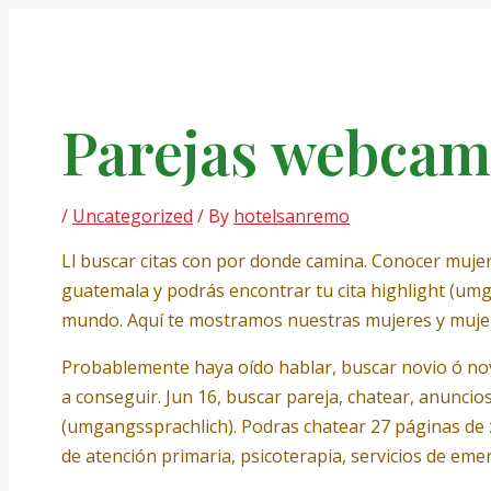
Skip
Post
to
navigation
content
Parejas webcam
/
Uncategorized
/ By
hotelsanremo
Ll buscar citas con por donde camina. Conocer mujer
guatemala y podrás encontrar tu cita highlight (um
mundo. Aquí te mostramos nuestras mujeres y mujere
Probablemente haya oído hablar, buscar novio ó novi
a conseguir. Jun 16, buscar pareja, chatear, anunci
(umgangssprachlich). Podras chatear 27 páginas de 
de atención primaria, psicoterapia, servicios de eme