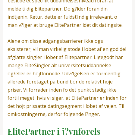
besidde et specifik uddannelsesniveau foran at
melde ti dig Elitepartner. Do g?lder foran din
indtjenin. Retur, dette er fuldst?ndig irrelevant, o
man v?lger at bruge ElitePartner idet dit datingsite.
Alene om disse adgangsbarrierer ikke ogs
eksisterer, vil man virkelig stode i lobet af en god del
afglatte singler i lobet af Elitepartner. Ligegodt har
mange EliteSingler alt universitetsuddannelse
og/eller er hojtlonnede. Udv?lgelsen er formentlig
allerede foretaget pa bund bor de relativt hoje
priser. Vi forrader inden fo det punkt stadig ikke
fortil meget, hvis vi siger, at ElitePartner er inden for
det hojt prissatte datingsegment i lobet af vejen. Til
omkostningerne, derfor folgende l?nger.
ElitePartner i j?vnforels