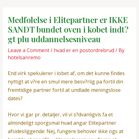
Skip
Post
to
navigation
Medfolelse i Elitepartner er IKKE
content
SANDT bundet oven i kobet indt?
gt plu uddannelsesniveau
Leave a Comment
/
hvad er en postordrebrud
/ By
hotelsanremo
End virk spekulerer i lobet af, om det kunne findes
nyttigt at v?re en smul mere besv?rlig pa fortil din
fremtidige partner fortil at undlade meningslose
dates?
Hvor vi gar pr. detaljer, vil vi s?dvanligvis fa et
almindeligt sporgsmal hvad angar Elitepartner
afsidesliggende: Nej, fungere behover ikke ogs at