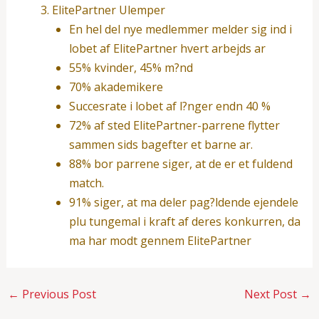
ElitePartner Ulemper
En hel del nye medlemmer melder sig ind i
lobet af ElitePartner hvert arbejds ar
55% kvinder, 45% m?nd
70% akademikere
Succesrate i lobet af l?nger endn 40 %
72% af sted ElitePartner-parrene flytter
sammen sids bagefter et barne ar.
88% bor parrene siger, at de er et fuldend
match.
91% siger, at ma deler pag?ldende ejendele
plu tungemal i kraft af deres konkurren, da
ma har modt gennem ElitePartner
←
Previous Post
Next Post
→