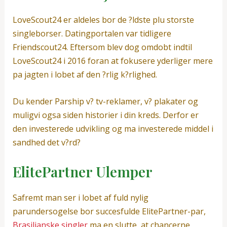
LoveScout24 er aldeles bor de ?ldste plu storste
singleborser. Datingportalen var tidligere
Friendscout24. Eftersom blev dog omdobt indtil
LoveScout24 i 2016 foran at fokusere yderliger mere
pa jagten i lobet af den ?rlig k?rlighed.
Du kender Parship v? tv-reklamer, v? plakater og
muligvi ogsa siden historier i din kreds. Derfor er
den investerede udvikling og ma investerede middel i
sandhed det v?rd?
ElitePartner Ulemper
Safremt man ser i lobet af fuld nylig
parundersogelse bor succesfulde ElitePartner-par,
Brasilianske singler
ma en slutte, at chancerne