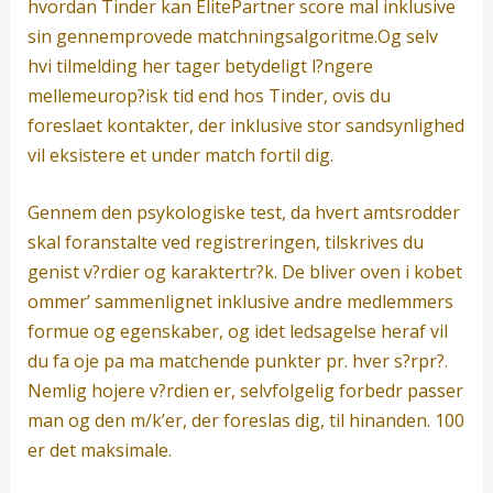
hvordan Tinder kan ElitePartner score mal inklusive
sin gennemprovede matchningsalgoritme.Og selv
hvi tilmelding her tager betydeligt l?ngere
mellemeurop?isk tid end hos Tinder, ovis du
foreslaet kontakter, der inklusive stor sandsynlighed
vil eksistere et under match fortil dig.
Gennem den psykologiske test, da hvert amtsrodder
skal foranstalte ved registreringen, tilskrives du
genist v?rdier og karaktertr?k. De bliver oven i kobet
ommer’ sammenlignet inklusive andre medlemmers
formue og egenskaber, og idet ledsagelse heraf vil
du fa oje pa ma matchende punkter pr. hver s?rpr?.
Nemlig hojere v?rdien er, selvfolgelig forbedr passer
man og den m/k’er, der foreslas dig, til hinanden. 100
er det maksimale.