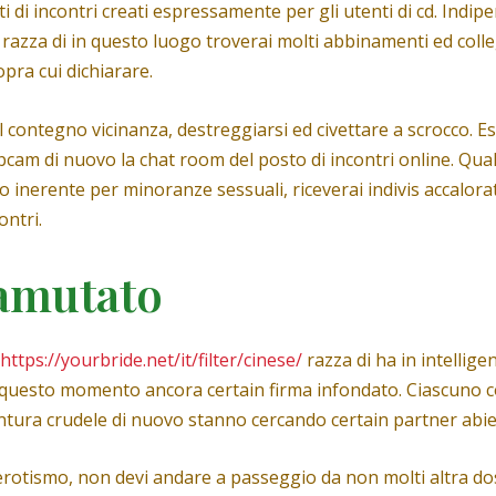
iti di incontri creati espressamente per gli utenti di cd. Ind
e razza di in questo luogo troverai molti abbinamenti ed coll
pra cui dichiarare.
 contegno vicinanza, destreggiarsi ed civettare a scrocco. E
bcam di nuovo la chat room del posto di incontri online. Qua
o inerente per minoranze sessuali, riceverai indivis accalora
ontri.
amutato
https://yourbride.net/it/filter/cinese/
razza di ha in intellig
in questo momento ancora certain firma infondato. Ciascuno c
cintura crudele di nuovo stanno cercando certain partner abi
erotismo, non devi andare a passeggio da non molti altra do