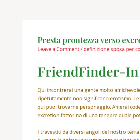
Skip
Post
to
navigation
content
Presta prontezza verso excre
Leave a Comment
/
definizione sposa per 
FriendFinder-In
Qui incontrerai una gente molto amichevol
ripetutamente non significano erotismo. Le 
qui puoi trovarne personaggio. Amerai code
excretion fattorino di una tenebre quale pot
I travestiti da diversi angoli del nostro ter