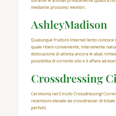
durante le animali privatamente qualora non
mediante prossimo membri.
AshleyMadison
Qualunque fruitore Internet lento conosce il
quale ritieni conveniente, interamente natur
dislocazione di attivita ancora le abat rich
possibilita di corrente sito e il affare ad es
Crossdressing C
Cerimonia nel Circolo Crossdressing! Corrent
recensioni elevate da crossdresser di totale 
perfetti.