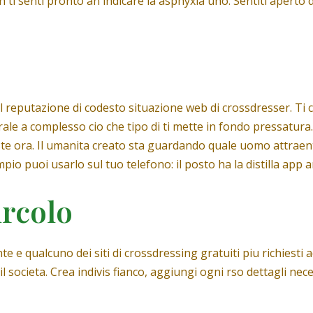
 ti senti pronto an indicare la asphyxia uno. Sentiti aperto 
 reputazione di codesto situazione web di crossdresser. Ti c
ale a complesso cio che tipo di ti mette in fondo pressatura
ieste ora. Il umanita creato sta guardando quale uomo attraen
empio puoi usarlo sul tuo telefono: il posto ha la distilla app 
ircolo
e e qualcuno dei siti di crossdressing gratuiti piu richiest
il societa. Crea indivis fianco, aggiungi ogni rso dettagli nec