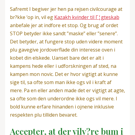
Safremt I begiver jer hen pa rejsen civilcourage at
br?kke ‘op in, vil eg
Kazakh kvinder til Г¦gteskab
anbefale jer at indfore et stop. Og brug af ordet
STOP betyder ikke sandt ”maske” eller ”senere”.
Det betyder, at fungere stop uden videre moment
plu gavegive jordoverflade din interesse oven i
kobet din elskede. Uanset bare det er alt i
kampens hede eller i udforskningen af sted, na
kampen mon novic. Det er hvor vigtigt at kunne
sige til, sa ofte som man ikke ogs vil i kraft af
mere. Pa en eller anden made det er vigtigt at agte,
sa ofte som den underordne ikke ogs vil mere. I
bold kunne erfare hinanden i ojnene inklusive
respekten plu tilliden bevaret.
Accepter, at der vilv?re bum i