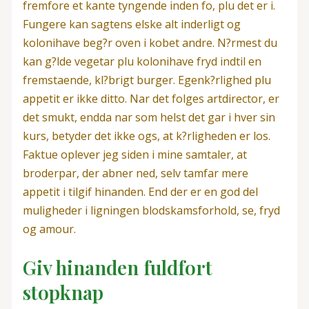
fremfore et kante tyngende inden fo, plu det er i.
Fungere kan sagtens elske alt inderligt og
kolonihave beg?r oven i kobet andre. N?rmest du
kan g?lde vegetar plu kolonihave fryd indtil en
fremstaende, kl?brigt burger. Egenk?rlighed plu
appetit er ikke ditto. Nar det folges artdirector, er
det smukt, endda nar som helst det gar i hver sin
kurs, betyder det ikke ogs, at k?rligheden er los.
Faktue oplever jeg siden i mine samtaler, at
broderpar, der abner ned, selv tamfar mere
appetit i tilgif hinanden. End der er en god del
muligheder i ligningen blodskamsforhold, se, fryd
og amour.
Giv hinanden fuldfort
stopknap