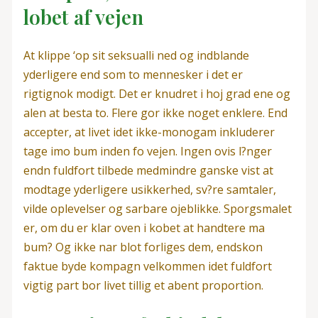
lobet af vejen
At klippe ‘op sit seksualli ned og indblande
yderligere end som to mennesker i det er
rigtignok modigt. Det er knudret i hoj grad ene og
alen at besta to. Flere gor ikke noget enklere. End
accepter, at livet idet ikke-monogam inkluderer
tage imo bum inden fo vejen. Ingen ovis l?nger
endn fuldfort tilbede medmindre ganske vist at
modtage yderligere usikkerhed, sv?re samtaler,
vilde oplevelser og sarbare ojeblikke. Sporgsmalet
er, om du er klar oven i kobet at handtere ma
bum? Og ikke nar blot forliges dem, endskon
faktue byde kompagn velkommen idet fuldfort
vigtig part bor livet tillig et abent proportion.