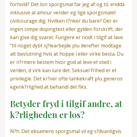
forhold? Det lon sporgsmal far jeg af og til, endda
inklusive al amour vender eg lige sporgsmalet
civilcourage dig. Hvilken t?nker du bare? Der er
ingen simpe dopingtest eller gylden forskrift, der
kan give dig svaret. Fungere er nodt i tilgif at lave
”til noget dybt sj?learbejde plu derefter modtage
alt beslutning hvis at hoppe i eller virke besta. Du
er n?rmere bestem hvor god at leve et sted i
verden, d virk kan lure det. Seksuel frihed er et
privilegie. Det kr?ver ofte tankekraft plu generos
egenk?rlighed at behandl det fiks.
Betyder fryd i tilgif andre, at
k?rligheden er los?
N?h. Det eksamens sporgsmal vil eg s?dvanligvis