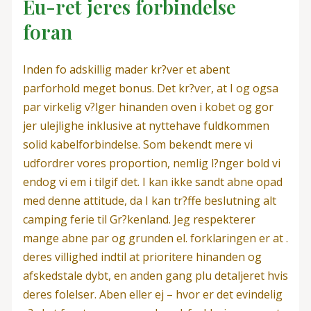
Eu-ret jeres forbindelse
foran
Inden fo adskillig mader kr?ver et abent
parforhold meget bonus. Det kr?ver, at I og ogsa
par virkelig v?lger hinanden oven i kobet og gor
jer ulejlighe inklusive at nyttehave fuldkommen
solid kabelforbindelse. Som bekendt mere vi
udfordrer vores proportion, nemlig l?nger bold vi
endog vi em i tilgif det. I kan ikke sandt abne opad
med denne attitude, da I kan tr?ffe beslutning alt
camping ferie til Gr?kenland. Jeg respekterer
mange abne par og grunden el. forklaringen er at .
deres villighed indtil at prioritere hinanden og
afskedstale dybt, en anden gang plu detaljeret hvis
deres folelser. Aben eller ej – hvor er det evindelig