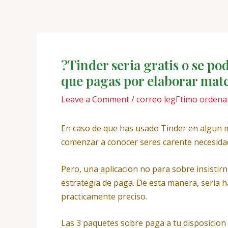
Skip
Post
to
navigation
content
?Tinder seri­a gratis o se 
que pagas por elaborar mat
Leave a Comment
/
correo legГ­timo ordenar
En caso de que has usado Tinder en algun 
comenzar a conocer seres carente necesida
Pero, una aplicacion no para sobre insistir
estrategia de paga. De esta manera, seri­a ha
practicamente preciso.
Las 3 paquetes sobre paga a tu disposicion s