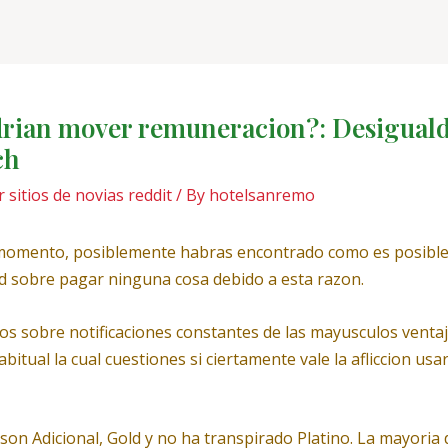
podri­an mover remuneracion?: Desigual
ch
 sitios de novias reddit
/ By
hotelsanremo
momento, posiblemente habras encontrado como es posible 
d sobre pagar ninguna cosa debido a esta razon.
nos sobre notificaciones constantes de las mayusculos venta
bitual la cual cuestiones si ciertamente vale la afliccion usar
on Adicional, Gold y no ha transpirado Platino. La mayori­a de