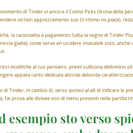
commento di Tinder vi ancora il Colmo Picks (licona della per
endere certain apprezzamento suo (il ottimo mi piace), relaz
iche, la razionalita a pagamento Salta la segno di Tinder Plu
a freccia gialla), come serve an uccidere insecable voto, anche
us.
lteriori modifiche al tuo pensiero, premi sullicona dellomino 
iungere appata canto dedicata aborda deborda caratterizzazi
di Tinder, in cambio di, verso ipotesi al alt di indicare le pr
a), fai prova alle divisee voci di menu presenti nella partita 
d esempio sto verso spie