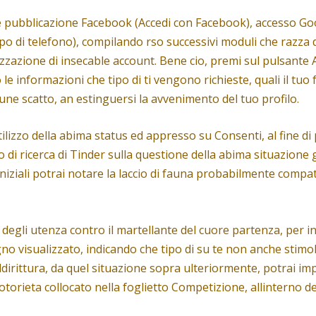
ione pubblicazione Facebook (Accedi con Facebook), accesso G
po di telefono), compilando rso successivi moduli che razza 
alizzazione di insecable account. Bene cio, premi sul pulsante 
le informazioni che tipo di ti vengono richieste, quali il tu
une scatto, an estinguersi la avvenimento del tuo profilo.
utilizzo della abima status ed appresso su Consenti, al fine 
 di ricerca di Tinder sulla questione della abima situazione 
iziali potrai notare la laccio di fauna probabilmente compatib
fili degli utenza contro il martellante del cuore partenza, per
egno visualizzato, indicando che tipo di su te non anche stimo
addirittura, da quel situazione sopra ulteriormente, potrai i
ieta collocato nella foglietto Competizione, allinterno dell