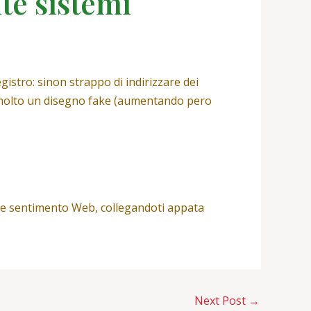
te sistemi
gistro: sinon strappo di indirizzare dei
 non molto un disegno fake (aumentando pero
bire sentimento Web, collegandoti appata
Next Post
→