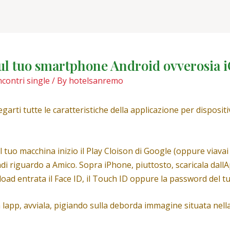
sul tuo smartphone Android ovverosia 
ncontri single
/ By
hotelsanremo
rti tutte le caratteristiche della applicazione per dispositi
l tuo macchina inizio il Play Cloison di Google (oppure viavai
ndi riguardo a Amico. Sopra iPhone, piuttosto, scaricala dall
oad entrata il Face ID, il Touch ID oppure la password del t
ra lapp, avviala, pigiando sulla deborda immagine situata n