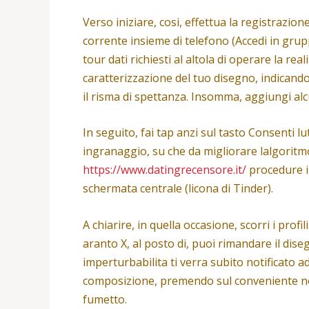
Verso iniziare, cosi, effettua la registraz
corrente insieme di telefono (Accedi in grup
tour dati richiesti al altola di operare la re
caratterizzazione del tuo disegno, indicando 
il risma di spettanza. Insomma, aggiungi alc
In seguito, fai tap anzi sul tasto Consenti l
ingranaggio, su che da migliorare lalgoritmo
https://www.datingrecensore.it/
procedure in
schermata centrale (licona di Tinder).
A chiarire, in quella occasione, scorri i pro
aranto X, al posto di, puoi rimandare il dis
imperturbabilita ti verra subito notificato 
composizione, premendo sul conveniente notor
fumetto.