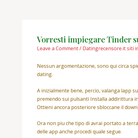
Skip
Post
to
navigation
content
Vorresti impiegare Tinder 
Leave a Comment
/
Datingrecensore.it siti i
Nessun argomentazione, sono qui circa spiega
dating.
A inizialmente bene, percio, valanga lapp su
premendo sui pulsanti Installa addirittura i
Ottieni ancora posteriore sbloccane il downl
Ora non piu che tipo di avrai portato a ter
delle app anche procedi quale segue.