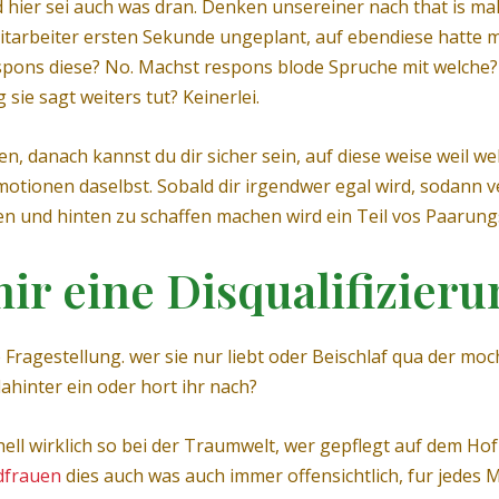
 hier sei auch was dran. Denken unsereiner nach that is mal
r mitarbeiter ersten Sekunde ungeplant, auf ebendiese hatte
pons diese? No. Machst respons blode Spruche mit welche? K
ie sagt weiters tut? Keinerlei.
, danach kannst du dir sicher sein, auf diese weise weil wel
Emotionen daselbst. Sobald dir irgendwer egal wird, sodan
 und hinten zu schaffen machen wird ein Teil vos Paarungs
ir eine Disqualifizieru
 Fragestellung. wer sie nur liebt oder Beischlaf qua der mo
hinter ein oder hort ihr nach?
hell wirklich so bei der Traumwelt, wer gepflegt auf dem Hof
ndfrauen
dies auch was auch immer offensichtlich, fur jedes M