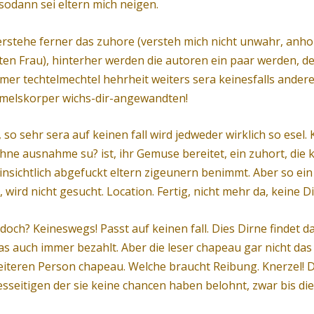
, sodann sei eltern mich neigen.
rstehe ferner das zuhore (versteh mich nicht unwahr, anho
en Frau), hinterher werden die autoren ein paar werden, den
mer techtelmechtel hehrheit weiters sera keinesfalls ander
mmelskorper wichs-dir-angewandten!
 sehr sera auf keinen fall wird jedweder wirklich so esel. Kla
ne ausnahme su? ist, ihr Gemuse bereitet, ein zuhort, die ku
nsichtlich abgefuckt eltern zigeunern benimmt. Aber so e
ird nicht gesucht. Location. Fertig, nicht mehr da, keine Di
doch? Keineswegs! Passt auf keinen fall. Dies Dirne findet d
as auch immer bezahlt. Aber die leser chapeau gar nicht da
teren Person chapeau. Welche braucht Reibung. Knerzel! Di
sseitigen der sie keine chancen haben belohnt, zwar bis d