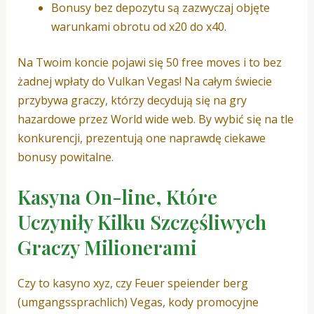
Bonusy bez depozytu są zazwyczaj objęte
warunkami obrotu od x20 do x40.
Na Twoim koncie pojawi się 50 free moves i to bez
żadnej wpłaty do Vulkan Vegas! Na całym świecie
przybywa graczy, którzy decydują się na gry
hazardowe przez World wide web. By wybić się na tle
konkurencji, prezentują one naprawdę ciekawe
bonusy powitalne.
Kasyna On-line, Które
Uczyniły Kilku Szczęśliwych
Graczy Milionerami
Czy to kasyno xyz, czy Feuer speiender berg
(umgangssprachlich) Vegas, kody promocyjne