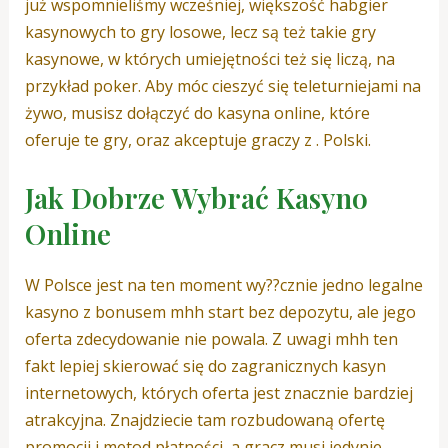
już wspomnieliśmy wcześniej, większość habgier
kasynowych to gry losowe, lecz są też takie gry
kasynowe, w których umiejętności też się liczą, na
przykład poker. Aby móc cieszyć się teleturniejami na
żywo, musisz dołączyć do kasyna online, które
oferuje te gry, oraz akceptuje graczy z . Polski.
Jak Dobrze Wybrać Kasyno
Online
W Polsce jest na ten moment wy??cznie jedno legalne
kasyno z bonusem mhh start bez depozytu, ale jego
oferta zdecydowanie nie powala. Z uwagi mhh ten
fakt lepiej skierować się do zagranicznych kasyn
internetowych, których oferta jest znacznie bardziej
atrakcyjna. Znajdziecie tam rozbudowaną ofertę
promocji i metod płatności, a gracz musi jedynie