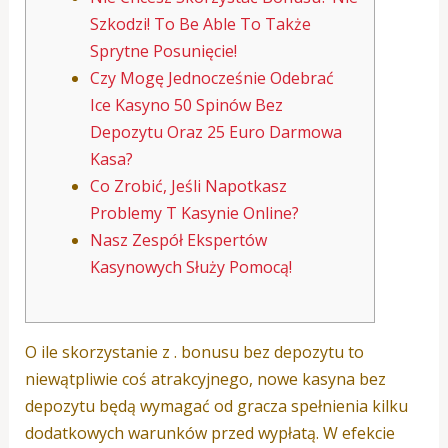
Szkodzi! To Be Able To Także
Sprytne Posunięcie!
Czy Mogę Jednocześnie Odebrać
Ice Kasyno 50 Spinów Bez
Depozytu Oraz 25 Euro Darmowa
Kasa?
Co Zrobić, Jeśli Napotkasz
Problemy T Kasynie Online?
Nasz Zespół Ekspertów
Kasynowych Służy Pomocą!
O ile skorzystanie z . bonusu bez depozytu to
niewątpliwie coś atrakcyjnego, nowe kasyna bez
depozytu będą wymagać od gracza spełnienia kilku
dodatkowych warunków przed wypłatą. W efekcie