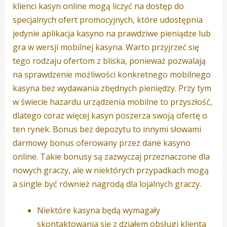
klienci kasyn online mogą liczyć na dostęp do
specjalnych ofert promocyjnych, które udostępnia
jedynie aplikacja kasyno na prawdziwe pieniądze lub
gra w wersji mobilnej kasyna. Warto przyjrzeć się
tego rodzaju ofertom z bliska, ponieważ pozwalają
na sprawdzenie możliwości konkretnego mobilnego
kasyna bez wydawania zbędnych pieniędzy. Przy tym
w świecie hazardu urządzenia mobilne to przyszłość,
dlatego coraz więcej kasyn poszerza swoją ofertę o
ten rynek. Bonus bez depozytu to innymi słowami
darmowy bonus oferowany przez dane kasyno
online. Takie bonusy są zazwyczaj przeznaczone dla
nowych graczy, ale w niektórych przypadkach mogą
a single być również nagrodą dla lojalnych graczy.
Niektóre kasyna będą wymagały
skontaktowania się z działem obsługi klienta