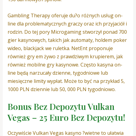
Gambling Therapy oferuje du?o różnych usług on-
line dla problematycznych graczy oraz ich przyjaciół i
rodzin. Do tej pory Microgaming stworzył ponad 700
gier kasynowych, takich jak automaty, holdem poker
wideo, blackjack we ruletka. NetEnt proponuje
również gry em żywo z prawdziwym krupierem, jak
również mobilne gry kasynowe. Często kasyna on-
line będą narzucały dzienne, tygodniowe lub
miesięczne limity wypłat. Może to być na przykład 5,
1000 PLN dziennie lub 50, 000 PLN tygodniowo.
Bonus Bez Depozytu Vulkan
Vegas – 25 Euro Bez Depozytu!
Oczywiście Vulkan Vegas kasyno ?wietne to ułatwia