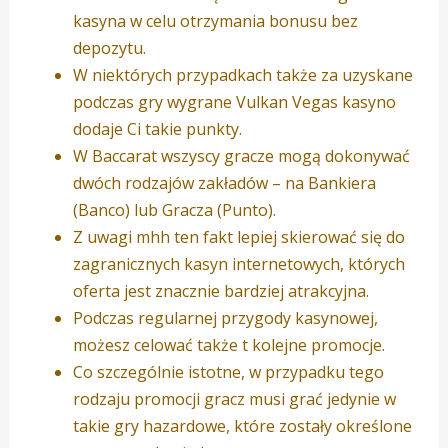
kasyna w celu otrzymania bonusu bez
depozytu.
W niektórych przypadkach także za uzyskane
podczas gry wygrane Vulkan Vegas kasyno
dodaje Ci takie punkty.
W Baccarat wszyscy gracze mogą dokonywać
dwóch rodzajów zakładów – na Bankiera
(Banco) lub Gracza (Punto).
Z uwagi mhh ten fakt lepiej skierować się do
zagranicznych kasyn internetowych, których
oferta jest znacznie bardziej atrakcyjna.
Podczas regularnej przygody kasynowej,
możesz celować także t kolejne promocje.
Co szczególnie istotne, w przypadku tego
rodzaju promocji gracz musi grać jedynie w
takie gry hazardowe, które zostały określone