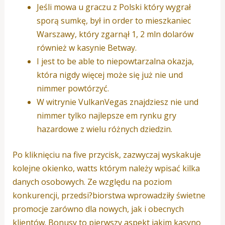
Jeśli mowa u graczu z Polski który wygrał
sporą sumkę, był in order to mieszkaniec
Warszawy, który zgarnął 1, 2 mln dolarów
również w kasynie Betway.
I jest to be able to niepowtarzalna okazja,
która nigdy więcej może się już nie und
nimmer powtórzyć.
W witrynie VulkanVegas znajdziesz nie und
nimmer tylko najlepsze em rynku gry
hazardowe z wielu różnych dziedzin.
Po kliknięciu na five przycisk, zazwyczaj wyskakuje
kolejne okienko, watts którym należy wpisać kilka
danych osobowych. Ze względu na poziom
konkurencji, przedsi?biorstwa wprowadziły świetne
promocje zarówno dla nowych, jak i obecnych
klientów. Bonusy to pierwszy aspekt jakim kasyno