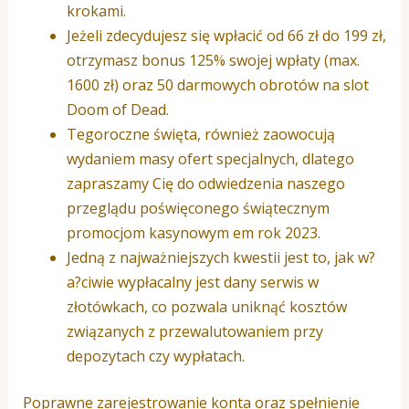
krokami.
Jeżeli zdecydujesz się wpłacić od 66 zł do 199 zł,
otrzymasz bonus 125% swojej wpłaty (max.
1600 zł) oraz 50 darmowych obrotów na slot
Doom of Dead.
Tegoroczne święta, również zaowocują
wydaniem masy ofert specjalnych, dlatego
zapraszamy Cię do odwiedzenia naszego
przeglądu poświęconego świątecznym
promocjom kasynowym em rok 2023.
Jedną z najważniejszych kwestii jest to, jak w?
a?ciwie wypłacalny jest dany serwis w
złotówkach, co pozwala uniknąć kosztów
związanych z przewalutowaniem przy
depozytach czy wypłatach.
Poprawne zarejestrowanie konta oraz spełnienie