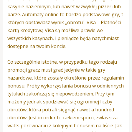
kasynie naziemnym, lub nawet w zwykłej pizzeri lub
barze. Automaty online to bardzo podstawowe gry, t
których obstawiasz wynik „obrotu”. Visa – Płatności
kartą kredytową Visa są możliwe prawie we
wszystkich kasynach, i pieniądze będą natychmiast
dostępne na twoim koncie.
Co szczególnie istotne, w przypadku tego rodzaju
promocji gracz musi grać jedynie w takie gry
hazardowe, które zostały określone przez regulamin
bonusu. Próby wykorzystania bonusu w odmiennych
tytułach zakończą się niepowodzeniem. Przy tym
możemy jednak spodziewać się ogromnej liczby
obrotów, która potrafi sięgnąć nawet a hundred
obrotów. Jest in order to całkiem sporo, zwłaszcza
watts porównaniu z kolejnym bonusem na liście. Jak