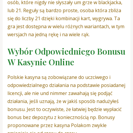
osób, które nigdy nie słyszały um grze w blackjacka,
lub 21. Reguły są bardzo proste, osoba która zbliża
się do liczby 21 dzięki kombinacji kart, wygrywa. Ta
gra jest dostępna w wielu różnych wariantach, w tym
wersjach na jedną rękę i na wiele rąk.
Wybór Odpowiedniego Bonusu
W Kasynie Online
Polskie kasyna są zobowiązane do uczciwego i
odpowiedzialnego działania na podstawie posiadanej
licencji, ale nie und nimmer zawahają się podjąć
działania, jeśli uznają, że w jakiś sposób nadużyłeś
bonusu. Jest to oczywiste, że łatwiej będzie wypłacić
bonus bez depozytu z koniecznością np. Bonusy
proponowane przez kasyna Polakom zwykle