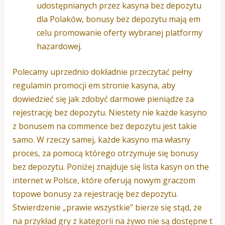
udostępnianych przez kasyna bez depozytu
dla Polaków, bonusy bez depozytu mają em
celu promowanie oferty wybranej platformy
hazardowej.
Polecamy uprzednio dokładnie przeczytać pełny
regulamin promocji em stronie kasyna, aby
dowiedzieć się jak zdobyć darmowe pieniądze za
rejestrację bez depozytu. Niestety nie każde kasyno
z bonusem na commence bez depozytu jest takie
samo. W rzeczy samej, każde kasyno ma własny
proces, za pomocą którego otrzymuje się bonusy
bez depozytu. Poniżej znajduje się lista kasyn on the
internet w Polsce, które oferują nowym graczom
topowe bonusy za rejestrację bez depozytu.
Stwierdzenie „prawie wszystkie” bierze się stąd, że
na przykład gry z kategorii na żywo nie są dostępne t