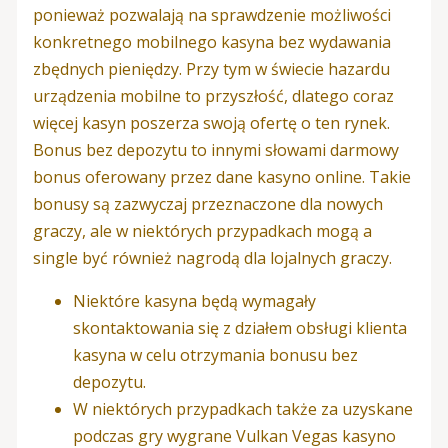
ponieważ pozwalają na sprawdzenie możliwości
konkretnego mobilnego kasyna bez wydawania
zbędnych pieniędzy. Przy tym w świecie hazardu
urządzenia mobilne to przyszłość, dlatego coraz
więcej kasyn poszerza swoją ofertę o ten rynek.
Bonus bez depozytu to innymi słowami darmowy
bonus oferowany przez dane kasyno online. Takie
bonusy są zazwyczaj przeznaczone dla nowych
graczy, ale w niektórych przypadkach mogą a
single być również nagrodą dla lojalnych graczy.
Niektóre kasyna będą wymagały
skontaktowania się z działem obsługi klienta
kasyna w celu otrzymania bonusu bez
depozytu.
W niektórych przypadkach także za uzyskane
podczas gry wygrane Vulkan Vegas kasyno