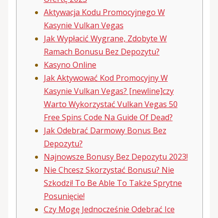
Aktywacja Kodu Promocyjnego W
Kasynie Vulkan Vegas
Jak Wypłacić Wygrane, Zdobyte W
Ramach Bonusu Bez Depozytu?
Kasyno Online
Jak Aktywować Kod Promocyjny W
Kasynie Vulkan Vegas? [newline]czy
Warto Wykorzystać Vulkan Vegas 50
Free Spins Code Na Guide Of Dead?
Jak Odebrać Darmowy Bonus Bez
Depozytu?
Najnowsze Bonusy Bez Depozytu 2023!
Nie Chcesz Skorzystać Bonusu? Nie
Szkodzi! To Be Able To Także Sprytne
Posunięcie!
Czy Mogę Jednocześnie Odebrać Ice