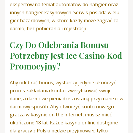
ekspertów na temat automatów do habgier oraz
innych habgier kasynowych. Serwis posiada wielu
gier hazardowych, w które każdy może zagrać za
darmo, bez pobierania i rejestracji.
Czy Do Odebrania Bonusu
Potrzebny Jest Ice Casino Kod
Promocyjny?
Aby odebrać bonus, wystarczy jedynie ukończyć
proces zakładania konta i zweryfikować swoje
dane, a darmowe pieniądze zostaną przyznane ci w
darmowy sposób. Aby otworzyć konto nowego
gracza w kasynie on the internet, musisz mieć
ukończone 18 lat. Każde kasyno online dostępne
dla graczy z Polski będzie przyjmowało tylko