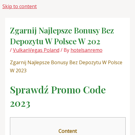
Skip to content
Zgarnij Najlepsze Bonusy Bez
Depozytu W Polsce W 202
/
VulkanVegas Poland
/ By
hotelsanremo
Zgarnij Najlepsze Bonusy Bez Depozytu W Polsce
W 2023
Sprawdź Promo Code
2023
Content