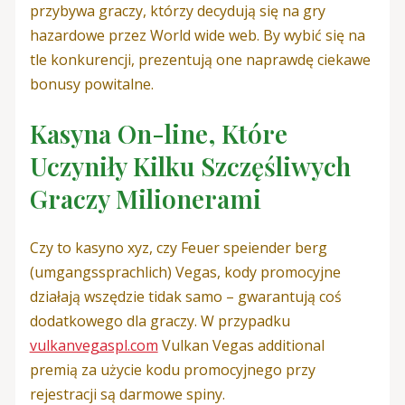
przybywa graczy, którzy decydują się na gry
hazardowe przez World wide web. By wybić się na
tle konkurencji, prezentują one naprawdę ciekawe
bonusy powitalne.
Kasyna On-line, Które
Uczyniły Kilku Szczęśliwych
Graczy Milionerami
Czy to kasyno xyz, czy Feuer speiender berg
(umgangssprachlich) Vegas, kody promocyjne
działają wszędzie tidak samo – gwarantują coś
dodatkowego dla graczy. W przypadku
vulkanvegaspl.com
Vulkan Vegas additional
premią za użycie kodu promocyjnego przy
rejestracji są darmowe spiny.