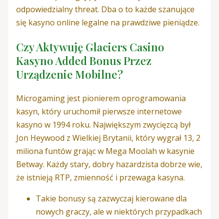
odpowiedzialny threat. Dba o to każde szanujące
się kasyno online legalne na prawdziwe pieniądze.
Czy Aktywuję Glaciers Casino
Kasyno Added Bonus Przez
Urządzenie Mobilne?
Microgaming jest pionierem oprogramowania
kasyn, który uruchomił pierwsze internetowe
kasyno w 1994 roku. Największym zwycięzcą był
Jon Heywood z Wielkiej Brytanii, który wygrał 13, 2
miliona funtów grając w Mega Moolah w kasynie
Betway. Każdy stary, dobry hazardzista dobrze wie,
że istnieją RTP, zmienność i przewaga kasyna.
Takie bonusy są zazwyczaj kierowane dla
nowych graczy, ale w niektórych przypadkach