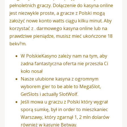
pełnoletnich graczy. Dołączenie do kasyna online
jest niezwykle proste, a gracze z Polski mogą
założyć nowe konto watts ciągu kilku minut. Aby
korzystać z . darmowego kasyna online lub na
prawdziwe pieniądze, musisz mieć ukończone 18
bekv?m.
W PolskieKasyno zależy nam na tym, aby
żadna fantastyczna oferta nie przeszła Ci
koło nosa!
Nasze ulubione kasyna z ogromnym
wyborem gier to be able to MegaSlot,
GetSlots i actually SlotWolf.
Jeśli mowa u graczu z Polski który wygrał
sporą sumkę, był in order to mieszkaniec
Warszawy, który zgarnął 1, 2 mln dolarów
również w kasynie Betway.