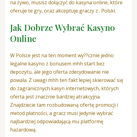
na żywo, musisz dołączyć do kasyna online, które
oferuje te gry, oraz akceptuje graczy z . Polski.
Jak Dobrze Wybrać Kasyno
Online
W Polsce jest na ten moment wy??cznie jedno
legalne kasyno z bonusem mhh start bez
depozytu, ale jego oferta zdecydowanie nie
powala. Z uwagi mhh ten fakt lepiej skierować się
do zagranicznych kasyn internetowych, których
oferta jest znacznie bardziej atrakcyjna.
Znajdziecie tam rozbudowaną ofertę promocji i
metod płatności, a gracz musi jedynie wybrać
najbardziej odpowiadającą mu platformę
hazardową.