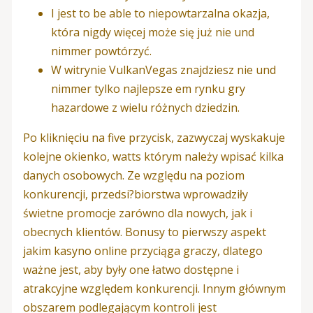
I jest to be able to niepowtarzalna okazja,
która nigdy więcej może się już nie und
nimmer powtórzyć.
W witrynie VulkanVegas znajdziesz nie und
nimmer tylko najlepsze em rynku gry
hazardowe z wielu różnych dziedzin.
Po kliknięciu na five przycisk, zazwyczaj wyskakuje
kolejne okienko, watts którym należy wpisać kilka
danych osobowych. Ze względu na poziom
konkurencji, przedsi?biorstwa wprowadziły
świetne promocje zarówno dla nowych, jak i
obecnych klientów. Bonusy to pierwszy aspekt
jakim kasyno online przyciąga graczy, dlatego
ważne jest, aby były one łatwo dostępne i
atrakcyjne względem konkurencji. Innym głównym
obszarem podlegającym kontroli jest