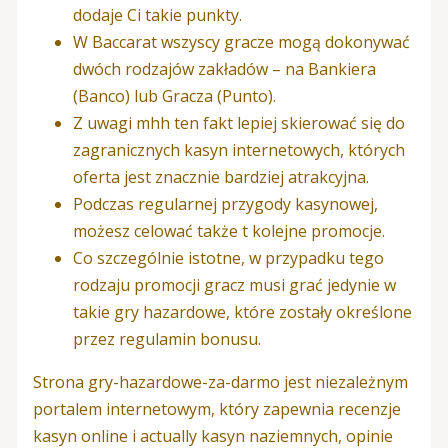
dodaje Ci takie punkty.
W Baccarat wszyscy gracze mogą dokonywać
dwóch rodzajów zakładów – na Bankiera
(Banco) lub Gracza (Punto).
Z uwagi mhh ten fakt lepiej skierować się do
zagranicznych kasyn internetowych, których
oferta jest znacznie bardziej atrakcyjna.
Podczas regularnej przygody kasynowej,
możesz celować także t kolejne promocje.
Co szczególnie istotne, w przypadku tego
rodzaju promocji gracz musi grać jedynie w
takie gry hazardowe, które zostały określone
przez regulamin bonusu.
Strona gry-hazardowe-za-darmo jest niezależnym
portalem internetowym, który zapewnia recenzje
kasyn online i actually kasyn naziemnych, opinie