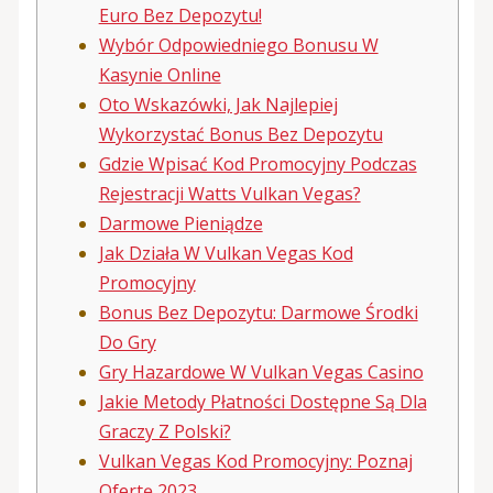
Euro Bez Depozytu!
Wybór Odpowiedniego Bonusu W
Kasynie Online
Oto Wskazówki, Jak Najlepiej
Wykorzystać Bonus Bez Depozytu
Gdzie Wpisać Kod Promocyjny Podczas
Rejestracji Watts Vulkan Vegas?
Darmowe Pieniądze
Jak Działa W Vulkan Vegas Kod
Promocyjny
Bonus Bez Depozytu: Darmowe Środki
Do Gry
Gry Hazardowe W Vulkan Vegas Casino
Jakie Metody Płatności Dostępne Są Dla
Graczy Z Polski?
Vulkan Vegas Kod Promocyjny: Poznaj
Ofertę 2023