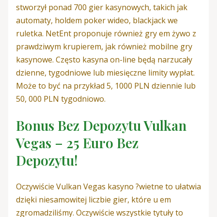
stworzył ponad 700 gier kasynowych, takich jak
automaty, holdem poker wideo, blackjack we
ruletka. NetEnt proponuje również gry em żywo z
prawdziwym krupierem, jak również mobilne gry
kasynowe. Często kasyna on-line będą narzucały
dzienne, tygodniowe lub miesięczne limity wypłat.
Może to być na przykład 5, 1000 PLN dziennie lub
50, 000 PLN tygodniowo.
Bonus Bez Depozytu Vulkan
Vegas – 25 Euro Bez
Depozytu!
Oczywiście Vulkan Vegas kasyno ?wietne to ułatwia
dzięki niesamowitej liczbie gier, które u em
zgromadziliśmy. Oczywiście wszystkie tytuły to