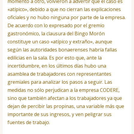
momento a otro, volvieron a advertir que el caso es
«atípico», debido a que no cierran las explicaciones
oficiales y no hubo ninguna por parte de la empresa.
De acuerdo con lo expresado por el gremio
gastronómico, la clausura del Bingo Morón
constituye un caso «atípico y extraño», aunque
según las autoridades bonaerenses habría fallas
edilicias en la sala. Es por esto que, ante la
incertidumbre, en los últimos días hubo una
asamblea de trabajadores con representantes
gremiales para analizar los pasos a seguir. Las
medidas no sólo perjudican a la empresa CODERE,
sino que también afectan a los trabajadores ya que
dejan de percibir las propinas, una variable más que
importante de sus ingresos, y ven peligrar sus
fuentes de trabajo.