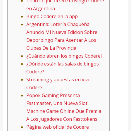
Todo lo que ofrece el Bingo Codere
en Argentina
Bingo Codere en la app
Argentina: Lotería Chaqueña
Anunció Mi Nueva Edición Sobre
Deporbingo Para Asentar A Los
Clubes De La Provincia
¿Cuándo abren los bingos Codere?
¿Dónde están las salas de bingos
Codere?
Streaming y apuestas en vivo
Codere
Popok Gaming Presenta
Fastmaster, Una Nueva Slot
Machine Game Online Que Premia
A Los Jugadores Con Fasttokens
Página web oficial de Codere