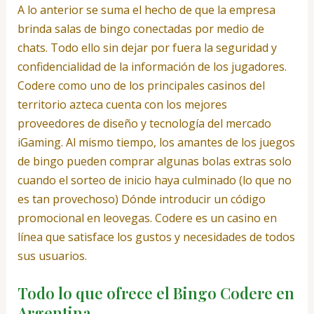
A lo anterior se suma el hecho de que la empresa
brinda salas de bingo conectadas por medio de
chats. Todo ello sin dejar por fuera la seguridad y
confidencialidad de la información de los jugadores.
Codere como uno de los principales casinos del
territorio azteca cuenta con los mejores
proveedores de diseño y tecnología del mercado
iGaming. Al mismo tiempo, los amantes de los juegos
de bingo pueden comprar algunas bolas extras solo
cuando el sorteo de inicio haya culminado (lo que no
es tan provechoso) Dónde introducir un código
promocional en leovegas. Codere es un casino en
línea que satisface los gustos y necesidades de todos
sus usuarios.
Todo lo que ofrece el Bingo Codere en
Argentina