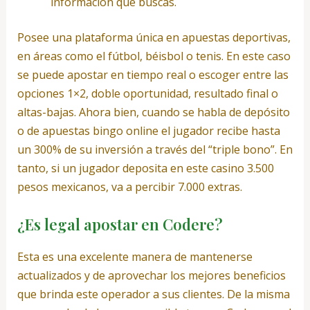
información que buscás.
Posee una plataforma única en apuestas deportivas,
en áreas como el fútbol, béisbol o tenis. En este caso
se puede apostar en tiempo real o escoger entre las
opciones 1×2, doble oportunidad, resultado final o
altas-bajas. Ahora bien, cuando se habla de depósito
o de apuestas bingo online el jugador recibe hasta
un 300% de su inversión a través del “triple bono”. En
tanto, si un jugador deposita en este casino 3.500
pesos mexicanos, va a percibir 7.000 extras.
¿Es legal apostar en Codere?
Esta es una excelente manera de mantenerse
actualizados y de aprovechar los mejores beneficios
que brinda este operador a sus clientes. De la misma