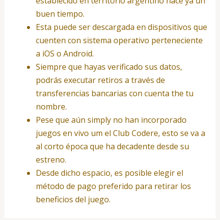
establecido en territorio argentino hace ya un
buen tiempo.
Esta puede ser descargada en dispositivos que
cuenten con sistema operativo perteneciente
a iOS o Android.
Siempre que hayas verificado sus datos,
podrás executar retiros a través de
transferencias bancarias con cuenta the tu
nombre.
Pese que aún simply no han incorporado
juegos en vivo um el Club Codere, esto se va a
al corto época que ha decadente desde su
estreno.
Desde dicho espacio, es posible elegir el
método de pago preferido para retirar los
beneficios del juego.