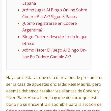
España
¿cómo Jugar Al Bingo Online Sobre
Codere Bet Ar? Sigue 5 Pasos
¿Cómo registrarse en Codere
Argentina?
Bingo Codere: descubrí todo lo que
ofrece
¿cómo Hacer El Juego Al Bingo On-
line En Codere Gamble Ar?
Hay que destacar que esta marca puede presumir de
ser la casa de apuestas oficial del Real Madrid, pero
además debemos resaltar las alianzas de Codere y
River Plate. Ahora bien, hay que destacar que este
bono no se encuentra disponible para la sección de