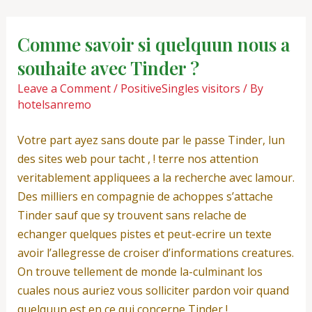
Skip
Post
to
navigation
Comme savoir si quelquun nous a
content
souhaite avec Tinder ?
Leave a Comment
/
PositiveSingles visitors
/ By
hotelsanremo
Votre part ayez sans doute par le passe Tinder, lun
des sites web pour tacht , ! terre nos attention
veritablement appliquees a la recherche avec lamour.
Des milliers en compagnie de achoppes s’attache
Tinder sauf que sy trouvent sans relache de
echanger quelques pistes et peut-ecrire un texte
avoir l’allegresse de croiser d’informations creatures.
On trouve tellement de monde la-culminant los
cuales nous auriez vous solliciter pardon voir quand
quelquun est en ce qui concerne Tinder !