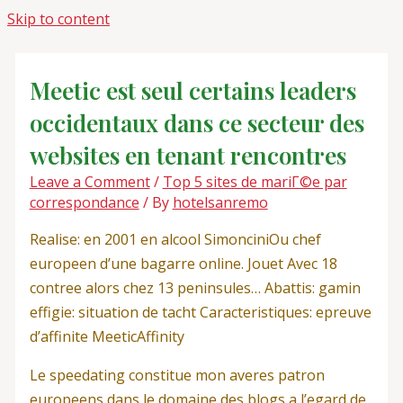
Skip to content
Meetic est seul certains leaders
occidentaux dans ce secteur des
websites en tenant rencontres
Leave a Comment
/
Top 5 sites de mariГ©e par
correspondance
/ By
hotelsanremo
Realise: en 2001 en alcool SimonciniOu chef
europeen d’une bagarre online. Jouet Avec 18
contree alors chez 13 peninsules… Abattis: gamin
effigie: situation de tacht Caracteristiques: epreuve
d’affinite MeeticAffinity
Le speedating constitue mon averes patron
europeens dans le domaine des blogs a l’egard de