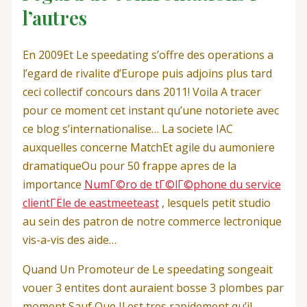
l’autres
En 2009Et Le speedating s’offre des operations a
l’egard de rivalite d’Europe puis adjoins plus tard
ceci collectif concours dans 2011! Voila A tracer
pour ce moment cet instant qu’une notoriete avec
ce blog s’internationalise… La societe IAC
auxquelles concerne MatchEt agile du aumoniere
dramatiqueOu pour 50 frappe apres de la
importance
NumГ©ro de tГ©lГ©phone du service
clientГЁle de eastmeeteast
, lesquels petit studio
au sein des patron de notre commerce lectronique
vis-a-vis des aide…
Quand Un Promoteur de Le speedating songeait
vouer 3 entites dont auraient bosse 3 plombes par
moment Sauf Que Il est tres rapidement qu’il