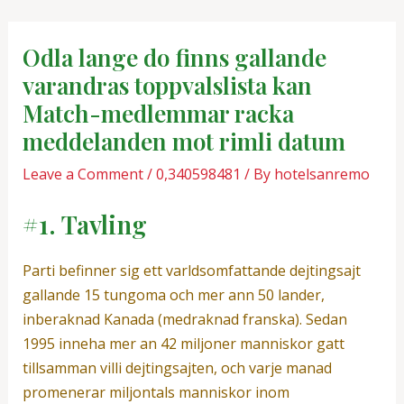
Skip
Post
to
navigation
Odla lange do finns gallande
content
varandras toppvalslista kan
Match-medlemmar racka
meddelanden mot rimli datum
Leave a Comment
/
0,340598481
/ By
hotelsanremo
#1. Tavling
Parti befinner sig ett varldsomfattande dejtingsajt
gallande 15 tungoma och mer ann 50 lander,
inberaknad Kanada (medraknad franska). Sedan
1995 inneha mer an 42 miljoner manniskor gatt
tillsamman villi dejtingsajten, och varje manad
promenerar miljontals manniskor inom