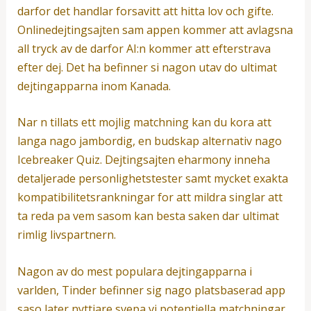
darfor det handlar forsavitt att hitta lov och gifte.
Onlinedejtingsajten sam appen kommer att avlagsna
all tryck av de darfor AI:n kommer att efterstrava
efter dej. Det ha befinner si nagon utav do ultimat
dejtingapparna inom Kanada.
Nar n tillats ett mojlig matchning kan du kora att
langa nago jambordig, en budskap alternativ nago
Icebreaker Quiz. Dejtingsajten eharmony inneha
detaljerade personlighetstester samt mycket exakta
kompatibilitetsrankningar for att mildra singlar att
ta reda pa vem sasom kan besta saken dar ultimat
rimlig livspartnern.
Nagon av do mest populara dejtingapparna i
varlden, Tinder befinner sig nago platsbaserad app
saso later nyttjare svepa vi potentiella matchningar.