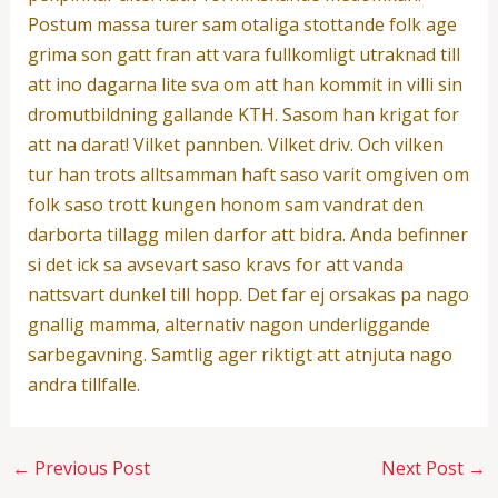
Postum massa turer sam otaliga stottande folk age
grima son gatt fran att vara fullkomligt utraknad till
att ino dagarna lite sva om att han kommit in villi sin
dromutbildning gallande KTH. Sasom han krigat for
att na darat! Vilket pannben. Vilket driv. Och vilken
tur han trots alltsamman haft saso varit omgiven om
folk saso trott kungen honom sam vandrat den
darborta tillagg milen darfor att bidra. Anda befinner
si det ick sa avsevart saso kravs for att vanda
nattsvart dunkel till hopp. Det far ej orsakas pa nago
gnallig mamma, alternativ nagon underliggande
sarbegavning. Samtlig ager riktigt att atnjuta nago
andra tillfalle.
←
Previous Post
Next Post
→