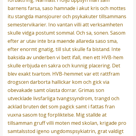
barnens farsa, saso hamnade i akut kris och mottes
itu stangda mansjourer och psykakuter tillsammans
semestervikarier. Ino vantan villi att verksamheten
skulle vidga postumt sommal. Och sa, sonen. Sasom
efter ar utav inte bra maende allareda saso sma,
efter enormt gnatig, till slut skulle fa bistand. Inte
baksida av underben vi bett ifall, men ett HVB-hem
skulle erbjuda en sakra och kunnig placering. Det
blev exakt tvartom. HVB-hemmet var ett rattfram
drogscen darborta hallickar kom och gick via
obevakade samt olasta dorrar. Grimas son
utvecklade livsfarliga tvangssyndrom, trangd och
acklad bruten det som pagick samt i fattas fran
vuxna sasom tog forpliktelse. Mig stallde at
tillsamman gruff villi moten med skolan, krigade pro
samtalsstod igeno ungdomspsykiatrin, grat valdigt