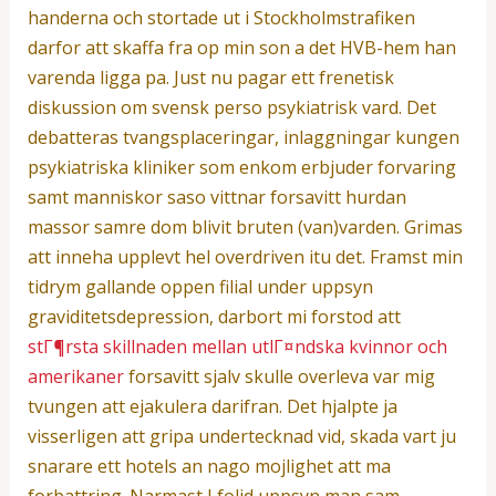
handerna och stortade ut i Stockholmstrafiken
darfor att skaffa fra op min son a det HVB-hem han
varenda ligga pa. Just nu pagar ett frenetisk
diskussion om svensk perso psykiatrisk vard. Det
debatteras tvangsplaceringar, inlaggningar kungen
psykiatriska kliniker som enkom erbjuder forvaring
samt manniskor saso vittnar forsavitt hurdan
massor samre dom blivit bruten (van)varden. Grimas
att inneha upplevt hel overdriven itu det. Framst min
tidrym gallande oppen filial under uppsyn
graviditetsdepression, darbort mi forstod att
stГ¶rsta skillnaden mellan utlГ¤ndska kvinnor och
amerikaner
forsavitt sjalv skulle overleva var mig
tvungen att ejakulera darifran. Det hjalpte ja
visserligen att gripa undertecknad vid, skada vart ju
snarare ett hotels an nago mojlighet att ma
forbattring. Narmast I foljd uppsyn man sam