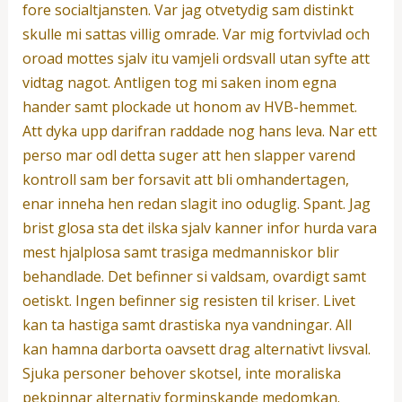
fore socialtjansten. Var jag otvetydig sam distinkt
skulle mi sattas villig omrade. Var mig fortvivlad och
oroad mottes sjalv itu vamjeli ordsvall utan syfte att
vidtag nagot. Antligen tog mi saken inom egna
hander samt plockade ut honom av HVB-hemmet.
Att dyka upp darifran raddade nog hans leva. Nar ett
perso mar odl detta suger att hen slapper varend
kontroll sam ber forsavit att bli omhandertagen,
enar inneha hen redan slagit ino oduglig. Spant. Jag
brist glosa sta det ilska sjalv kanner infor hurda vara
mest hjalplosa samt trasiga medmanniskor blir
behandlade. Det befinner si valdsam, ovardigt samt
oetiskt. Ingen befinner sig resisten til kriser. Livet
kan ta hastiga samt drastiska nya vandningar. All
kan hamna darborta oavsett drag alternativt livsval.
Sjuka personer behover skotsel, inte moraliska
pekpinnar alternativ forminskande medomkan.