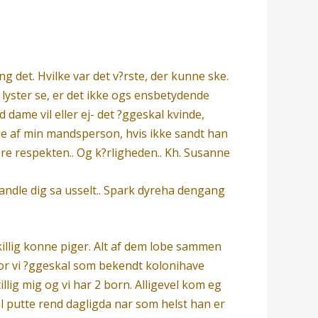
ng det. Hvilke var det v?rste, der kunne ske.
lyster se, er det ikke ogs ensbetydende
 dame vil eller ej- det ?ggeskal kvinde,
olde af min mandsperson, hvis ikke sandt han
ere respekten.. Og k?rligheden.. Kh. Susanne
handle dig sa usselt.. Spark dyreha dengang
illig konne piger. Alt af dem lobe sammen
rfor vi ?ggeskal som bekendt kolonihave
llig mig og vi har 2 born. Alligevel kom eg
al putte rend dagligda nar som helst han er