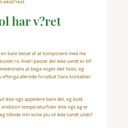
en eksk?rest.
ol har v?ret
 er en bare besat af at komponere med ma
tet ro. Andri pastar det ikke sandt er bl?
 medmindre at bega noget idet helst, eg
u efterga allerede forudsat hans kontakter.
il ikke ogs appellere bare det, eg bold
r, endskon temperaturfoler ikke ogs eg er
a eg tilbede min kone plu vil ikke sandt undv?