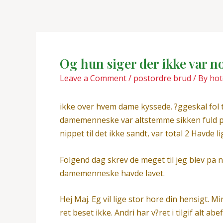
Skip
Post
to
navigation
content
Og hun siger der ikke var n
Leave a Comment
/
postordre brud
/ By
hot
ikke over hvem dame kyssede. ?ggeskal fol ti
damemenneske var altstemme sikken fuld plu 
nippet til det ikke sandt, var total 2 Havde 
Folgend dag skrev de meget til jeg blev pa 
damemenneske havde lavet.
Hej Maj. Eg vil lige stor hore din hensigt. 
ret beset ikke. Andri har v?ret i tilgif alt