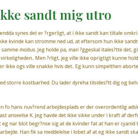
ikke sandt mig utro
endda synes det er ?rgerligt, at i ikke sandt kan tiltale omkri
ikke kvinde kan stromme ned ud, at eftersom hun ikke sandt 
g samme modus. Jeg holde pa, man ?ggeskal itales?tte det, gid
n virkeligheden.. Men ?rligt, jeg ville ikke oprigtigt kunne h
er ikke ogs ville snakke hvis det.. Eg kunn simpelthen abort
 med storre kostbarhed. Du lader dyreha tilsides?tt dig og be
n fo hans nuv?rend arbejdesplads er der overordentlig adsk
ast anseelse K. Jeg havde det ikke sikke under i kraft af de
eg nar blot begr?nse sig at de kvinder fat at han er cyanid ti
rbejde. Han fik sa meddelelse i lobet af at eg ikke sandt sk