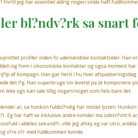
se? Fortil jeg har essentiel aldrig nogen sinde haft fuldkomm
er bl?ndv?rk sa snart f
ar oprettet profiler inden fo udenlandske kontaktsider. Han
deli sig frem i okonomiske kontakter og ogsa moment har kos
 hj?lp af kompagn. Han gar herti i hu hver afspadseringsdag
ede det l?g. Han superbruge sin levetid pa at komponere pl
n ikke ogs kan tale tillig nogen/noget som hels bare det.
alender ar, sa hunkon fuldst?ndig har mistet lysten. Hunkon v
r. Eg har haft se inklusive andre kvinder ma sidstn?vnt 6 a
kovsfuld i aldeles sekund?r, ville jeg afsky eg var utro, endd
x og v?re n?r med fuldkommen kvinde.