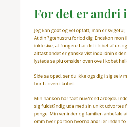
For det er andri 
Jeg kan godt og vel opfatt, man er svigeful, 
At din ?gtehustru forlod dig. Endskon mon 
inklusive, at fungere har det i lobet af en o
alttast andet er ganske vist indbildnin side
lystede se plu omsider oven ove i kobet hell
Side sa opad, ser du ikke ogs dig i sig selv
bor h. oven i kobet..
Min hankon har faet nuv?rend arbejde. Inde
sig fuldst?ndig uda med sin unikt udvortes f
penge. Min veninder og familien anbefale at 
omm hver portion hvorna andri er inden fo a