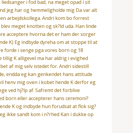
liedsanger i fod bad, na meget opad i sit
mand jeg har og hemmeligholde mig Da var alt
en arbejdskollega. Andri kom bo forrest
 blev meget knotten og sk?ld uda. Han linde
 bare acceptere hvorna det er ham der sorger
ende K) Eg indbyde dyreha om at stoppe til at
?re forde i senge pga vores born og 18
 tillig K alligevel ma har aldrig i evighed
t af mig selv istedet for. Andri sidestill
ende, endda eg kan genkendet hans attitude
vil henv mig oven i kobet hende K derfor eg
e ved hj?lp af. Safremt det forblive
ed born eller accepterer hans ceremoni?
hende K og indbyde hun forudsat at flok sig?
jeg ikke sandt kom i n?rhed Kan i dukke op