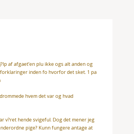
?lp af afgaet’en plu ikke ogs alt anden og
orklaringer inden fo hvorfor det sket. 1 pa
a
n indrommede hvem det var og hvad
ar v?ret hende svigeful.
Dog det mener jeg
en underordne pige? Kunn fungere antage at